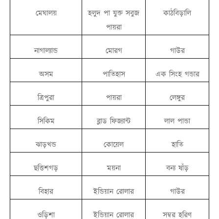
মেঘালয়
হলুদ পা যুক্ত সবুজ
কাঠবিড়ালি
পায়রা
নাগাল্যান্ড
মোরগ
গাউর
অসম
পাতিহাস
এক সিংহ গন্ডার
ত্রিপুরা
পায়রা
লেঙ্গুর
সিকিম
ব্লাড ফিজ্যান্ট
লাল পান্ডা
ঝাড়খন্ড
কোয়েল
হাতি
ছত্তিশগড়
ময়না
বন্য ষাঁড়
বিহার
ইন্ডিয়ান রোলার
গাউর
ওড়িশা
ইন্ডিয়ান রোলার
সম্বর হরিণ