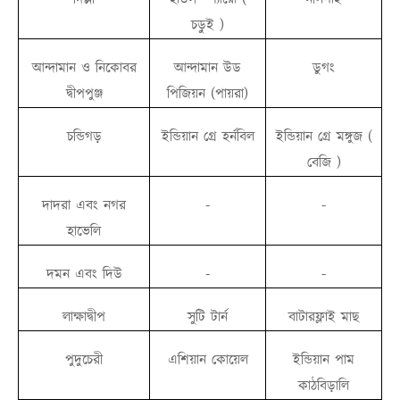
চড়ুই )
আন্দামান ও নিকোবর
আন্দামান উড
ডুগং
দ্বীপপুঞ্জ
পিজিয়ন (পায়রা)
চন্ডিগড়
ইন্ডিয়ান গ্রে হর্নবিল
ইন্ডিয়ান গ্রে মঙ্গুজ (
বেজি )
দাদরা এবং নগর
-
-
হাভেলি
দমন এবং দিউ
-
-
লাক্ষাদ্বীপ
সুটি টার্ন
বাটারফ্লাই মাছ
পুদুচেরী
এশিয়ান কোয়েল
ইন্ডিয়ান পাম
কাঠবিড়ালি