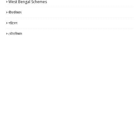
West Bengal Schemes
জীবনবিজ্ঞান
পরিবেশ
ভৌতবিজ্ঞান