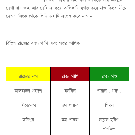
বিভিন্ন পরীক্ষায় এই বিষয়টি থেকে প্রশ্ন আসতে
দেখা যায় তাই আর দেরি না করে তালিকাটি মুখস্থ করে নাও কিংবা নীচে
দেওয়া লিংক থেকে পিডিএফ টি সংগ্রহ করে নাও -
বিভিন্ন রাজ্যের রাজ্য পাখি এবং পশুর তালিকা :
রাজ্যের নাম
রাজ্য পাখি
রাজ্য পশু
অরুনাচল প্রদেশ
হর্নবিল
গায়াল ( গরু )
মিজোরাম
হুম পায়রা
গিবন
মনিপুর
হুম পায়রা
নাচুনে হরিণ,
নানজিন