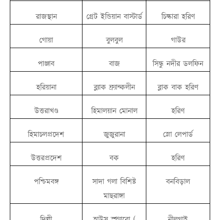
রাজস্থান
গ্রেট ইন্ডিয়ান বাস্টার্ড
চিল্কারা হরিণ
গোয়া
বুলবুল
গাউর
পাঞ্জাব
বাজ
সিন্ধু নদীর ডলফিন
হরিয়ানা
ব্ল্যাক ফ্র্যান্কলীন
ব্লাক বাক হরিণ
উত্তরাখণ্ড
হিমালয়ান মোনাল
হরিণ
হিমাচলপ্রদেশ
জুজুরানা
স্নো লেপার্ড
উত্তরপ্রদেশ
বক
হরিণ
পশ্চিমবঙ্গ
সাদা গলা বিশিষ্ট
বনবিড়াল
মাছরাঙ্গা
দিল্লী
হাউস স্প্যারো (
নীলগাই