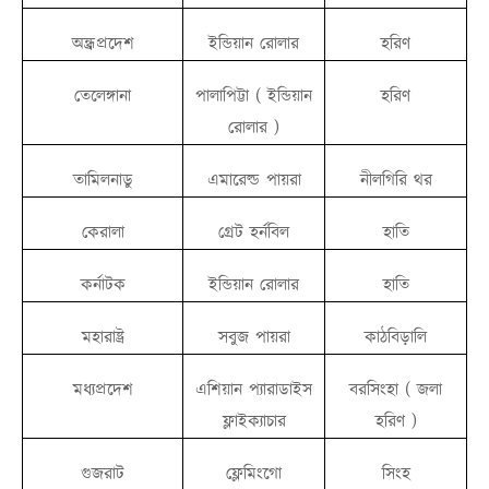
অন্ধ্রপ্রদেশ
ইন্ডিয়ান রোলার
হরিণ
তেলেঙ্গানা
পালাপিট্টা ( ইন্ডিয়ান
হরিণ
রোলার )
তামিলনাডু
এমারেল্ড পায়রা
নীলগিরি থর
কেরালা
গ্রেট হর্নবিল
হাতি
কর্নাটক
ইন্ডিয়ান রোলার
হাতি
মহারাষ্ট্র
সবুজ পায়রা
কাঠবিড়ালি
মধ্যপ্রদেশ
এশিয়ান প্যারাডাইস
বরসিংহা ( জলা
ফ্লাইক্যাচার
হরিণ )
গুজরাট
ফ্লেমিংগো
সিংহ