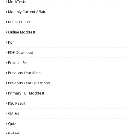
MockTests
Monthly Current Affairs
NIOS D.EL.ED
Online Mocktest
Pdf
PDF Download
Practice Set
Previous Year Math
Previous Year Questions
Primary TET Mocktest
PSC Result
QA Set
Quiz
Rail Job