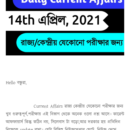
Hello
বন্ধুরা
,
Current Affairs
রাজ্য কেন্দ্রীয় যেকোনো পরীক্ষার জন্য
খুব গুরুত্বপূর্ণ,পরীক্ষায় এই বিভাগ থেকে অনেক গুলো প্রশ্ন আসে। কারেন্ট
আফফায়ার্স কিন্তু কঠিন নয়, সিলেবাস টা বড়ো,আর দরকার হয় প্রতিদিন
নিজেকে update রাখা। যেটা বিভিন্ন নিউজপেপার ঘেটে, নিউজ দেখে