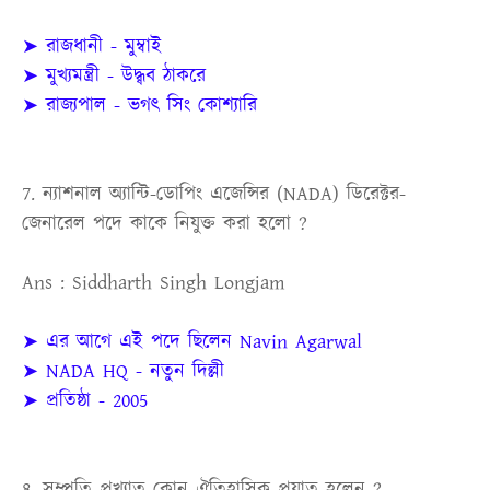
➤ রাজধানী - মুম্বাই
➤ মুখ্যমন্ত্রী - উদ্ধ্বব ঠাকরে
➤ রাজ্যপাল - ভগৎ সিং কোশ্যারি
7. ন্যাশনাল অ্যান্টি-ডোপিং এজেন্সির (NADA) ডিরেক্টর-
জেনারেল পদে কাকে নিযুক্ত করা হলো ?
Ans : Siddharth Singh Longjam
➤ এর আগে এই পদে ছিলেন Navin Agarwal
➤ NADA HQ - নতুন দিল্লী
➤ প্রতিষ্ঠা - 2005
8. সম্প্রতি প্রখ্যাত কোন ঐতিহাসিক প্রয়াত হলেন ?