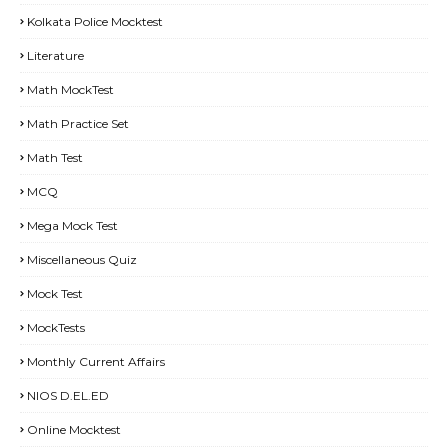
Kolkata Police Mocktest
Literature
Math MockTest
Math Practice Set
Math Test
MCQ
Mega Mock Test
Miscellaneous Quiz
Mock Test
MockTests
Monthly Current Affairs
NIOS D.EL.ED
Online Mocktest