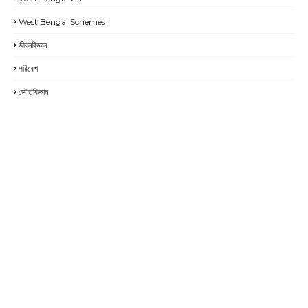
West Bengal Schemes
জীবনবিজ্ঞান
পরিবেশ
ভৌতবিজ্ঞান