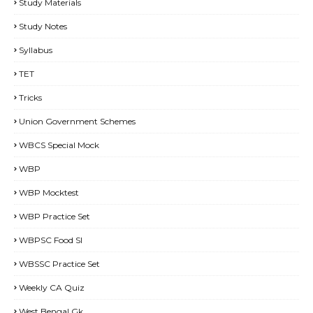
Study Materials
Study Notes
Syllabus
TET
Tricks
Union Government Schemes
WBCS Special Mock
WBP
WBP Mocktest
WBP Practice Set
WBPSC Food SI
WBSSC Practice Set
Weekly CA Quiz
West Bengal Gk