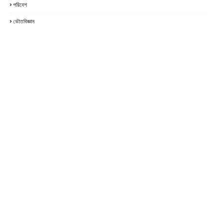
পরিবেশ
ভৌতবিজ্ঞান