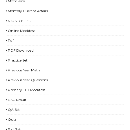
MockTests
Monthly Current Affairs
NIOS D.EL.ED
Online Mocktest
Pdf
PDF Download
Practice Set
Previous Year Math
Previous Year Questions
Primary TET Mocktest
PSC Result
QA Set
Quiz
Rail Job