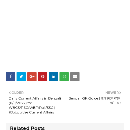
OLDER
NEWER
Daily Current Affairs in Bengali
Bengali GK Guide | বাংলা জিকে গাইড |
(11/11/2022) for
পর্ব - ৭৫১
WBCS/PSC/WBP/Rail/SSC |
#Jobguidee Current Affairs
Related Posts