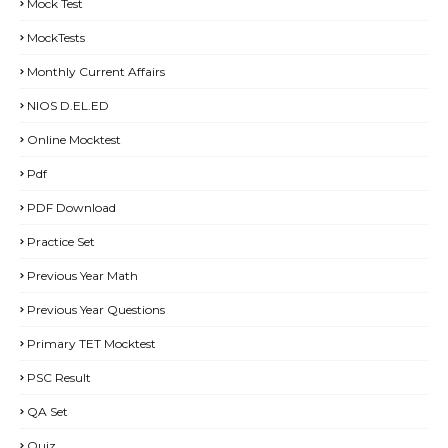
Mock Test
MockTests
Monthly Current Affairs
NIOS D.EL.ED
Online Mocktest
Pdf
PDF Download
Practice Set
Previous Year Math
Previous Year Questions
Primary TET Mocktest
PSC Result
QA Set
Quiz