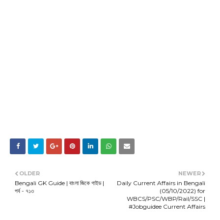
OLDER
NEWER
Bengali GK Guide | বাংলা জিকে গাইড |
Daily Current Affairs in Bengali
পর্ব - ৭১৩
(05/10/2022) for
WBCS/PSC/WBP/Rail/SSC |
#Jobguidee Current Affairs