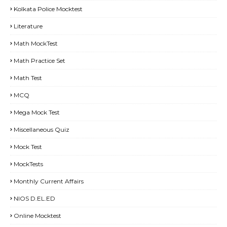
Kolkata Police Mocktest
Literature
Math MockTest
Math Practice Set
Math Test
MCQ
Mega Mock Test
Miscellaneous Quiz
Mock Test
MockTests
Monthly Current Affairs
NIOS D.EL.ED
Online Mocktest