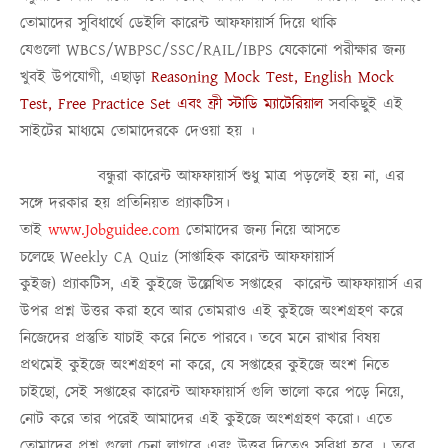
তোমাদের সুবিধার্থে
ডেইলি কারেন্ট আফফায়ার্স
দিয়ে থাকি
যেগুলো
WBCS/WBPSC/SSC/RAIL/IBPS
যেকোনো পরীক্ষার জন্য
খুবই উপযোগী, এছাড়া
Reasoning Mock Test, English Mock
Test, Free Practice Set এবং ফ্রী স্টাডি ম্যাটেরিয়াল
সবকিছুই এই
সাইটের মাধ্যমে তোমাদেরকে দেওয়া হয় ।
বন্ধুরা কারেন্ট আফফায়ার্স শুধু মাত্র পড়লেই হয় না, এর
সঙ্গে দরকার হয় প্রতিনিয়ত প্র্যাকটিস।
তাই
www.Jobguidee.com
তোমাদের জন্য নিয়ে আসতে
চলেছে
Weekly CA Quiz (সাপ্তাহিক কারেন্ট আফফায়ার্স
কুইজ)
প্র্যাকটিস, এই কুইজে উল্লেখিত সপ্তাহের কারেন্ট আফফায়ার্স এর
উপর প্রশ্ন উত্তর করা হবে আর তোমরাও এই কুইজে অংশগ্রহণ করে
নিজেদের প্রস্তুতি যাচাই করে নিতে পারবে। তবে মনে রাখার বিষয়
প্রথমেই কুইজে অংশগ্রহণ না করে, যে সপ্তাহের কুইজে অংশ নিতে
চাইছো, সেই সপ্তাহের কারেন্ট আফফায়ার্স গুলি ভালো করে পড়ে নিয়ে,
নোট করে তার পরেই আমাদের এই কুইজে অংশগ্রহণ করো। এতে
তোমাদের প্রশ্ন গুলো চেনা লাগবে এবং উত্তর দিতেও সুবিধা হবে । তবে