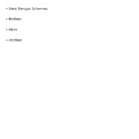
West Bengal Schemes
জীবনবিজ্ঞান
পরিবেশ
ভৌতবিজ্ঞান