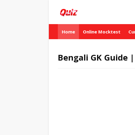
Home
Online Mocktest
Cu
Bengali GK Guide | বাংল