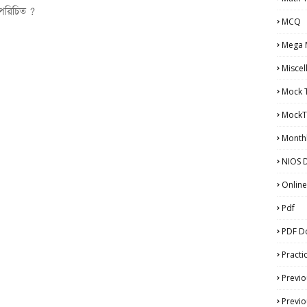
ও পরিচিত ?
MCQ
Mega 
Miscel
Mock 
MockT
Monthl
NIOS D
Online
Pdf
PDF D
Practi
Previo
Previo