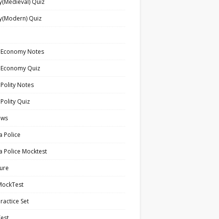
y(Medieval) Quiz
y(Modern) Quiz
n Economy Notes
n Economy Quiz
 Polity Notes
 Polity Quiz
ews
a Police
a Police Mocktest
ture
MockTest
ractice Set
est