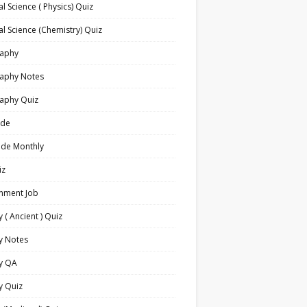
l Science ( Physics) Quiz
l Science (Chemistry) Quiz
aphy
aphy Notes
aphy Quiz
ide
ide Monthly
iz
nment Job
y ( Ancient ) Quiz
y Notes
ry QA
y Quiz