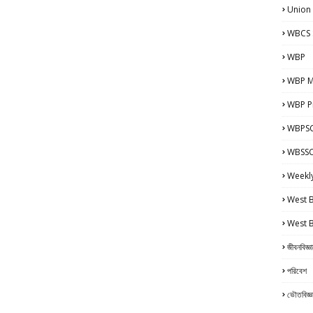
Union
WBCS 
WBP
WBP M
WBP Pr
WBPSC
WBSSC 
Weekl
West 
West 
জীবনবিজ্ঞ
পরিবেশ
ভৌতবিজ্ঞ