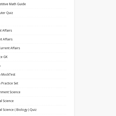
titive Math Guide
ter Quiz
t Affairs
t Affairs
Current Affairs
ce GK
h
h MockTest
h Practice Set
nment Science
l Science
l Science ( Biology ) Quiz