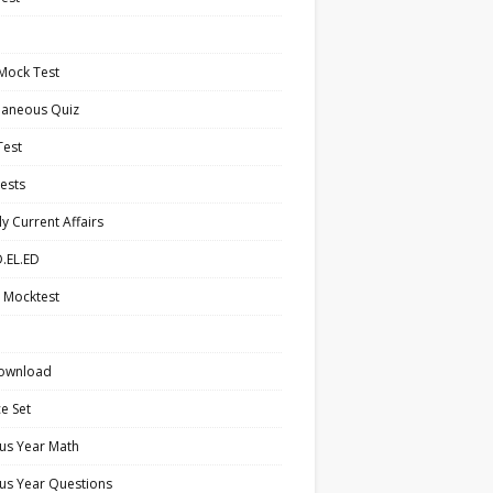
Mock Test
laneous Quiz
Test
ests
y Current Affairs
.EL.ED
 Mocktest
ownload
ce Set
us Year Math
us Year Questions