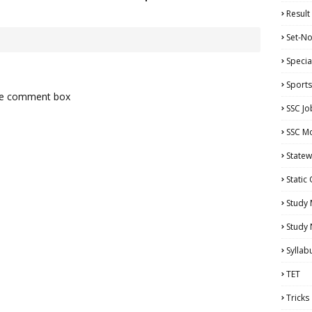
Result
Set-No
Specia
Sports
the comment box
SSC Jo
SSC Mo
Statew
Static
Study 
Study
Syllab
TET
Tricks