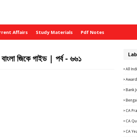
rrent Affairs
Study Materials
Pdf Notes
Lab
া জিকে গাইড | পর্ব - ৬৬১
All Ind
Award
Bank 
Bengal
CA Pra
CA Qu
CA Ye