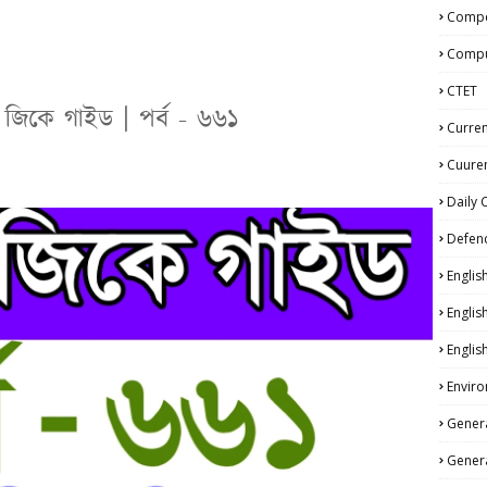
Compe
Compu
CTET
 জিকে গাইড | পর্ব - ৬৬১
Curren
Cuuren
Daily 
Defen
Englis
Englis
Englis
Enviro
Genera
Genera