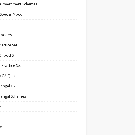
 Government Schemes
Special Mock
ocktest
actice Set
 Food SI
Practice Set
y CA Quiz
Bengal Gk
Bengal Schemes
ান
ান