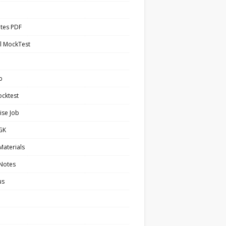
tes PDF
l MockTest
b
cktest
ise Job
 GK
Materials
 Notes
us