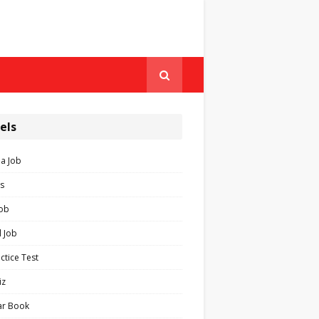
els
ia Job
s
Job
 Job
ctice Test
iz
ar Book