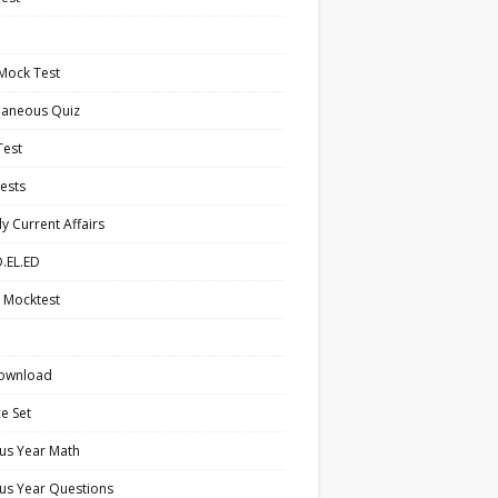
Mock Test
laneous Quiz
Test
ests
y Current Affairs
.EL.ED
 Mocktest
ownload
ce Set
us Year Math
us Year Questions