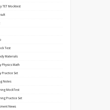
y TET Mocktest
sult
t
b
ock Test
tudy Materials
y Physics Math
y Practice Set
ng Notes
ning MockTest
ing Practice Set
itment News