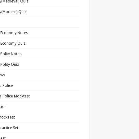
y(Medieval) Quiz
y(Modern) Quiz
n Economy Notes
n Economy Quiz
 Polity Notes
 Polity Quiz
ews
a Police
a Police Mocktest
ture
MockTest
ractice Set
est