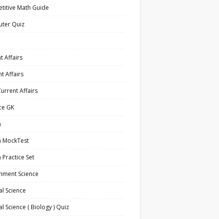
titive Math Guide
ter Quiz
t Affairs
t Affairs
Current Affairs
ce GK
h
h MockTest
h Practice Set
nment Science
l Science
l Science ( Biology ) Quiz