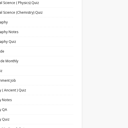
l Science ( Physics) Quiz
l Science (Chemistry) Quiz
aphy
aphy Notes
aphy Quiz
ide
ide Monthly
iz
nment Job
y ( Ancient ) Quiz
y Notes
ry QA
y Quiz