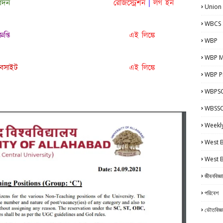
েদন
রেজিস্ট্রেশন
|
লগ ইন
Union
WBCS 
ঞপ্তি
এই লিঙ্কে
WBP
WBP M
বসাইট
এই লিঙ্কে
WBP Pr
WBPSC
WBSSC 
Weekl
West 
West 
জীবনবিজ্ঞ
পরিবেশ
ভৌতবিজ্ঞ