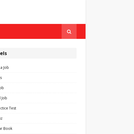
els
ia Job
s
Job
 Job
ctice Test
iz
ar Book