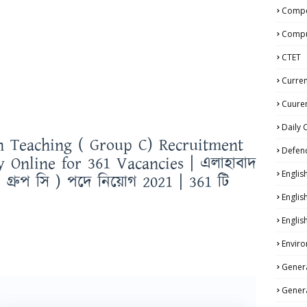
Compe
Compu
CTET
Curren
Cuuren
Daily 
n Teaching ( Group C) Recruitment
Defen
y Online for 361 Vacancies | এলাহাবাদ
Englis
ফ ( গ্রুপ সি ) পদে নিয়োগ 2021 | 361 টি
ছে
Englis
Englis
Enviro
Genera
Genera