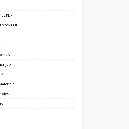
tes PDF
l MockTest
b
cktest
ise Job
 GK
Materials
 Notes
us