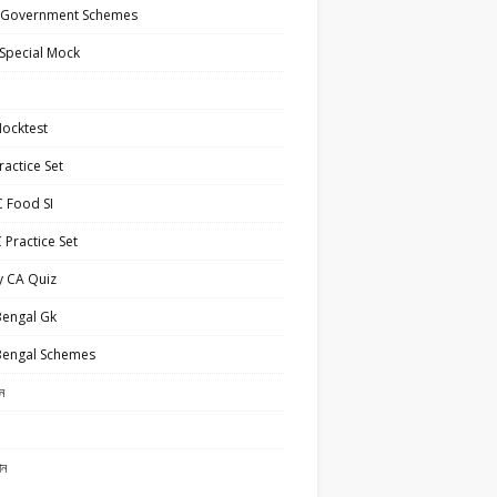
 Government Schemes
Special Mock
ocktest
actice Set
 Food SI
Practice Set
y CA Quiz
Bengal Gk
Bengal Schemes
ান
ান