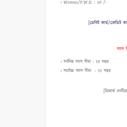
Women/P.W.D. : 50 /-
[ডেবিট কার্ড/ক্রেডিট কার
বয়স স
সর্বনিম্ন বয়স সীমা : 30 বছর
সর্বোচ্চ বয়স সীমা : 35 বছর
[রিজার্ভ প্রার