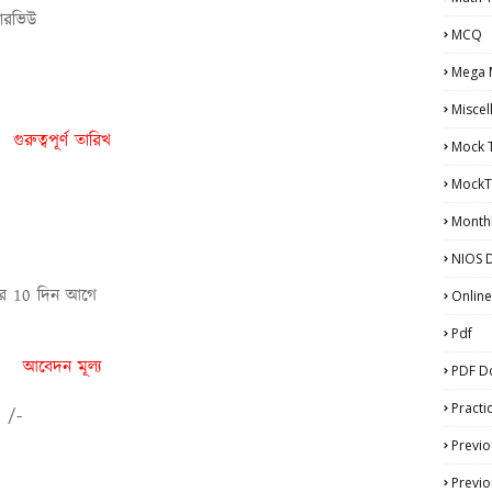
্টারভিউ
MCQ
Mega 
Miscel
গুরুত্বপূর্ণ তারিখ
Mock 
MockT
Monthl
NIOS D
্ষার 10 দিন আগে
Online
Pdf
আবেদন মূল্য
PDF D
Practi
 /-
Previo
Previo