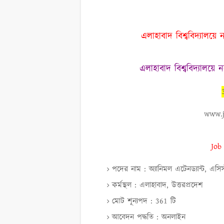
এলাহাবাদ বিশ্ববিদ্যালয়ে
এলাহাবাদ বিশ্ববিদ্যালয়ে 
www.j
Job
পদের নাম : অ্যানিমল এটেনড্যান্ট, এসিস্
কর্মস্থল : এলাহাবাদ, উত্তরপ্রদেশ
মোট শূন্যপদ : 361 টি
আবেদন পদ্ধতি : অনলাইন