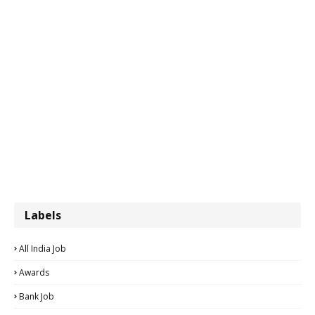
Labels
All India Job
Awards
Bank Job