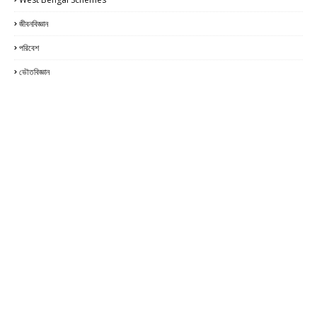
জীবনবিজ্ঞান
পরিবেশ
ভৌতবিজ্ঞান