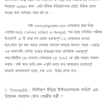
আফফায়ার্স কিন্তু কঠিন নয়, সিলেবাস টা বড়ো,আর দরকার হয় প্রতিদিন
নিজেকে update রাখা। যেটা বিভিন্ন নিউজপেপার ঘেটে, নিউজ দেখে
সংগ্রহ করা সবসময় সম্ভব হয় না ।
তাই
www.jobguidee.com
তোমাদের জন্য নিয়ে
এসেছে
Daily Current Affairs in Bengali
, যার মধ্যে প্রতিদিন পরীক্ষা
উপযোগী 10 টি করে সব থেকে গুরুত্বপূর্ণ
CA
তোমাদের দেওয়া
হবে,যাতে খুব কম সময়ে তোমরা সেগুলো আয়ত্তে আনতে পারো। এছাড়া
এর পাশাপাশি প্রতিটা প্রশ্নের উত্তরের সাথে অতিরিক্ত গুরুত্বপূর্ণ
তথ্য,স্ট্যাটিক
GK
যেগুলো তোমাদের
GK Stock
কে বৃদ্ধি করতে সাহায্য
করবে। তাই আর দেরি কেন এখুনি দেখে নাও আজকের গুরুত্বপূর্ণ
কারেন্ট আফফায়ার্স গুলো, প্রশ্ন এবং উত্তর দেখে নাও :
1. 'Prarambh : স্টার্টআপ ইন্ডিয়া ইন্টারন্যাশনাল সামিট' এর
উদ্বোধন করলেন কোন কেন্দ্রীয় মন্ত্রী ?