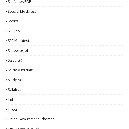
Set-Notes PDF
Special MockTest
Sports
SSC Job
SSC Mocktest
Statewise Job
Static GK
Study Materials
Study Notes
Syllabus
TET
Tricks
Union Government Schemes
WBCS Special Mock