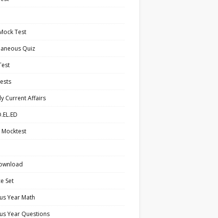
Mock Test
laneous Quiz
Test
ests
y Current Affairs
.EL.ED
 Mocktest
ownload
ce Set
us Year Math
us Year Questions