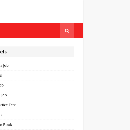
els
ia Job
s
Job
 Job
ctice Test
iz
ar Book