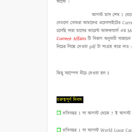
আসো ।
আগস্ট মাস
শেষ
1 থেক
যেগুলো তোমরা আমাদের ওয়েবসাইটের
Curr
চলেছি সারা মাসের কারেন্ট আফফায়ার্স এর
M
Current Affairs
টি বিভাগ অনুযায়ী সাজান
নিচের লিঙ্কে দেওয়া pdf টা সংগ্রহ করে নাও :
কিছু স্যাম্পেল নীচে দেওয়া হল ঃ
গুরুত্বপূর্ণ দিবস
প্রতিবছর
1
লা আগস্ট থেকে
7
ই আগস্ট প
❐
প্রতিবছর
1
লা আগস্ট
World Lung Ca
❐