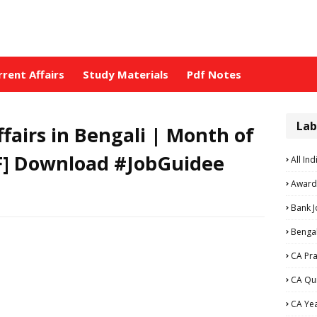
rrent Affairs
Study Materials
Pdf Notes
Lab
fairs in Bengali | Month of
DF] Download #JobGuidee
All Ind
Award
Bank 
Bengal
CA Pra
CA Qu
CA Ye