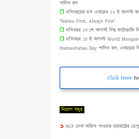
পালিত হল
প্রতিবছরের মত এবারেও
15
ই আগস্ট ভ
❐
'Nation First, Always First'
প্রতিবছর
19
শে আগস্ট বিশ্ব ফটোগ্রাফি 
❐
প্রতিবছর
20
ই আগস্ট
World Mosqui
❐
Humanitarian Day
পালিত হল
,
এবছরের থ
Click Here
to
নিয়োগ সমূহ
➲
NCP
নেতা অজিত পাওয়ার মহারাষ্ট্রের ডেপু