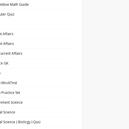
titive Math Guide
ter Quiz
t Affairs
t Affairs
Current Affairs
ce GK
h
h MockTest
h Practice Set
nment Science
l Science
l Science ( Biology ) Quiz