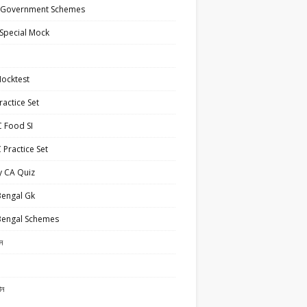
 Government Schemes
Special Mock
ocktest
actice Set
 Food SI
Practice Set
y CA Quiz
Bengal Gk
Bengal Schemes
ান
ান