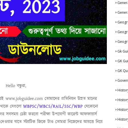
Genera
Genera
Geogr
Geogr
Geogr
Gk Gu
GK Gu
GK Qu
Gover
Hello বন্ধুরা,
Histor
েই
www.jobguidee.com
তোমাদের প্রতিনিয়ন উন্নত মানের
Histor
 থাকে যেগুলো
WBPSC/WBCS/RAIL/SSC/WBP
যেকোনো
Histo
মাদের সবসময় চেষ্টা করবো পরীক্ষা উপযোগী কারেন্ট আফফায়ার্স
Histor
 দেওয়ার যাতে স্ট্যাটিক জিকে টাও তোমরা নিজেদের আয়ত্তে নিয়ে