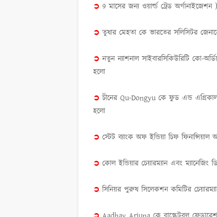
➲
9
মাসের জন্য ওয়ার্ল্ড ট্রেড অর্গানাইজেশন
➲
তুষার মেহতা কে ভারতের সলিসিটর জেনারে
➲
নতুন ন্যাশনাল সাইবারসিকিউরিটি কো
-
অর্ড
হলো
➲
চীনের
Qu-Dongyu
কে ফুড এন্ড এগ্রিকা
হলো
➲
স্টেট ব্যাংক অফ ইন্ডিয়া চিফ ফিনান্সিয়া
➲
কোল ইন্ডিয়ার চেয়ারম্যান এবং ম্যানেজিং 
➲
সিনিয়র পুরুষ সিলেকশন কমিটির চেয়ারম্য
➲
Aadhav Arjuna
কে বাস্কেটবল ফেডারেশন