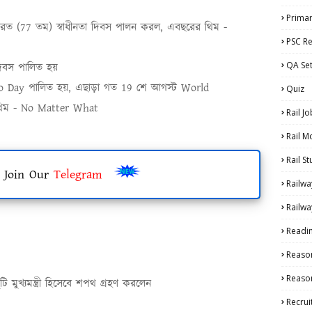
Primar
ারত (
77
তম) স্বাধীনতা দিবস পালন করল
,
এবছরের থিম -
PSC Re
QA Se
দিবস পালিত হয়
to Day
পালিত হয়
,
এছাড়া গত
19
শে আগস্ট
World
Quiz
িম -
No Matter What
Rail Jo
Rail M
Rail S
 Join Our
Telegram
Railwa
Railwa
Readi
Reaso
Reason
টি মুখ্যমন্ত্রী হিসেবে শপথ গ্রহণ করলেন
Recru