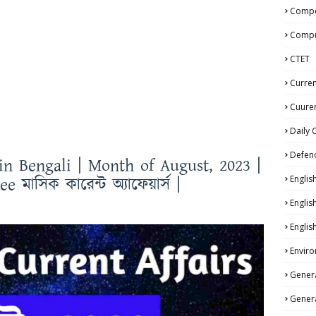
Compe
Compu
CTET
Curren
Cuuren
Daily 
Defen
in Bengali | Month of August, 2023 |
মাসিক কারেন্ট অ্যাফেয়ার্স |
Englis
Englis
Englis
Enviro
Genera
Genera