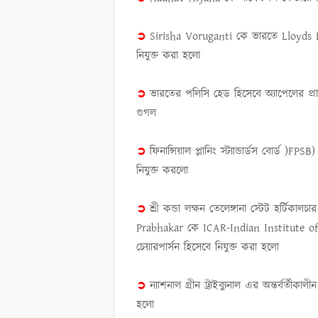
➲
Sirisha Voruganti
কে ভারতে
Lloyds
নিযুক্ত করা হলো
➲
ভারতের পলিসি হেড হিসেবে অ্যাপেলের প্র
গুগল
➲
ফিনান্সিয়াল প্লানিং স্ট্যান্ডার্ডস বোর্ড
(
FPSB
নিযুক্ত করলো
➲
শ্রী কন্ডা লক্ষন তেলেঙ্গানা স্টেট হর্টিকালচ
Prabhakar
কে
ICAR-Indian Institute o
চেয়ারপার্সন হিসেবে নিযুক্ত করা হলো
➲
ন্যাশনাল গ্রীন ট্রাইব্যুনাল এর অন্তর্বর্তী
হলো