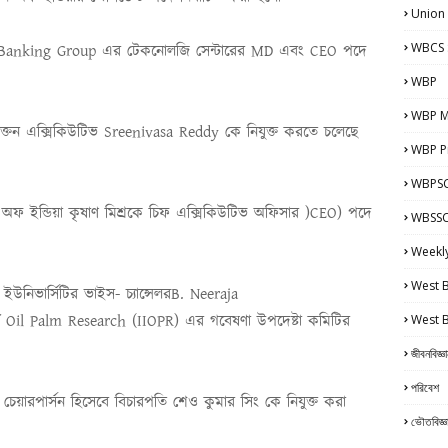
Union
WBCS 
 Banking Group
এর টেকনোলজি সেন্টারের
MD
এবং
CEO
পদে
WBP
WBP M
াক্তন এক্সিকিউটিভ
Sreenivasa Reddy
কে নিযুক্ত করতে চলেছে
WBP Pr
WBPSC
)
অফ ইন্ডিয়া কৃষাণ মিশ্রকে চিফ এক্সিকিউটিভ অফিসার
(
CEO)
পদে
WBSSC 
Weekl
West 
ার ইউনিভার্সিটির ভাইস
-
চ্যান্সেলর
B. Neeraja
f Oil Palm Research (IIOPR)
এর গবেষণা উপদেষ্টা কমিটির
West 
জীবনবিজ্ঞ
পরিবেশ
কালীন চেয়ারপার্সন হিসেবে বিচারপতি শেও কুমার সিং কে নিযুক্ত করা
ভৌতবিজ্ঞ