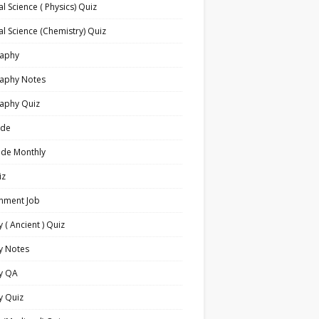
l Science ( Physics) Quiz
l Science (Chemistry) Quiz
aphy
aphy Notes
aphy Quiz
ide
ide Monthly
iz
nment Job
y ( Ancient ) Quiz
y Notes
ry QA
y Quiz