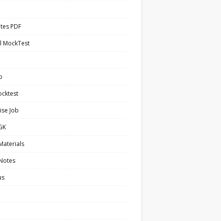
tes PDF
l MockTest
b
cktest
ise Job
 GK
Materials
 Notes
us