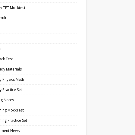
y TET Mocktest
sult
t
b
ock Test
tudy Materials
y Physics Math
y Practice Set
ng Notes
ning MockTest
ing Practice Set
itment News