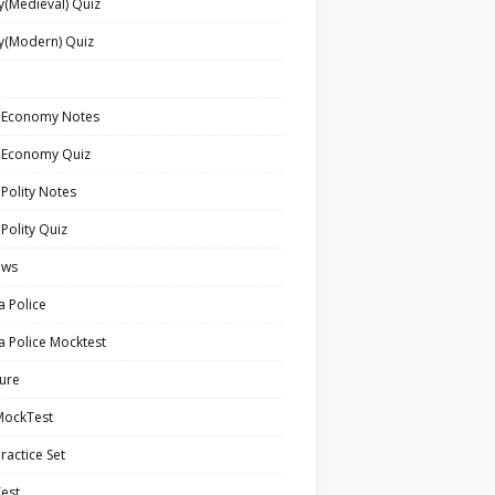
y(Medieval) Quiz
y(Modern) Quiz
n Economy Notes
n Economy Quiz
 Polity Notes
 Polity Quiz
ews
a Police
a Police Mocktest
ture
MockTest
ractice Set
est