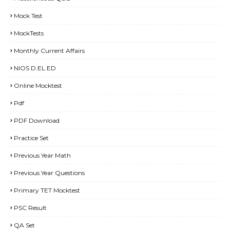
Mock Test
MockTests
Monthly Current Affairs
NIOS D.EL.ED
Online Mocktest
Pdf
PDF Download
Practice Set
Previous Year Math
Previous Year Questions
Primary TET Mocktest
PSC Result
QA Set