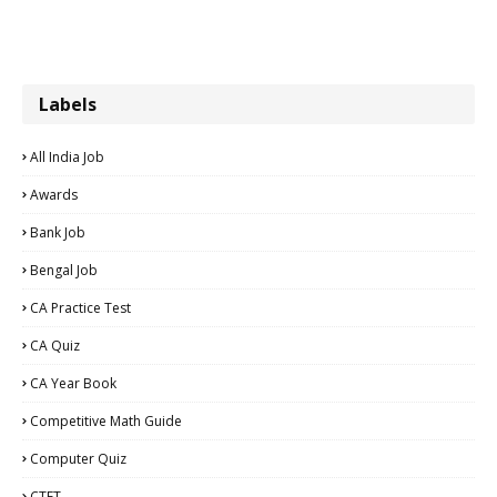
Labels
All India Job
Awards
Bank Job
Bengal Job
CA Practice Test
CA Quiz
CA Year Book
Competitive Math Guide
Computer Quiz
CTET