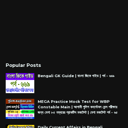
Popular Posts
Bengali GK Guide | বাংলা জিকে গাইড | পর্ব - ৬৬৯
MEGA Practice Mock Test for WBP
Constable Main | আগামী পুলিশ কনস্টেবল মেন্স পরীক্ষার
জন্য মেগা ৮৫ নম্বরের প্রাকটিস মকটেস্ট | মেগা মকটেস্ট পর্ব - ৬৫
Daily Current Affairs in Bengali