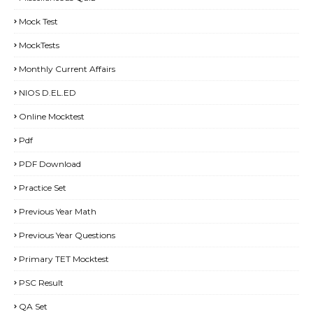
Mock Test
MockTests
Monthly Current Affairs
NIOS D.EL.ED
Online Mocktest
Pdf
PDF Download
Practice Set
Previous Year Math
Previous Year Questions
Primary TET Mocktest
PSC Result
QA Set