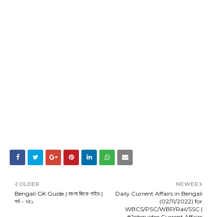
OLDER
NEWER
Bengali GK Guide | বাংলা জিকে গাইড |
Daily Current Affairs in Bengali
পর্ব - ৭৪১
(02/11/2022) for
WBCS/PSC/WBP/Rail/SSC |
#Jobguidee Current Affairs