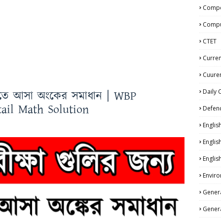
Compe
Compu
CTET
Curren
Cuuren
Daily 
 তে আসা অংকের সমাধান | WBP
ail Math Solution
Defen
Englis
Englis
Englis
Enviro
Genera
Genera