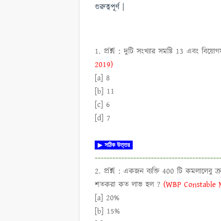
গুরুত্বপূর্ণ |
প্রশ্ন :
1.
দুটি সংখ্যার সমষ্টি 13 এবং বিয়ো
2019)
[a] 8
[b] 11
[c] 6
[d] 7
▶
সঠিক উত্তর
------------------------------------------
প্রশ্ন :
2.
একজন ব্যক্তি 400 টি কমলালেবু ক্
শতকরা কত লাভ হল ?
(WBP Constable 
[a] 20%
[b] 15%