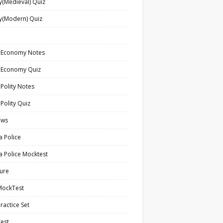
y(Medieval) Quiz
y(Modern) Quiz
n Economy Notes
n Economy Quiz
 Polity Notes
 Polity Quiz
ews
a Police
a Police Mocktest
ture
MockTest
ractice Set
est