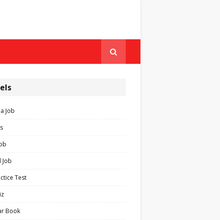
els
ia Job
s
Job
 Job
ctice Test
iz
ar Book