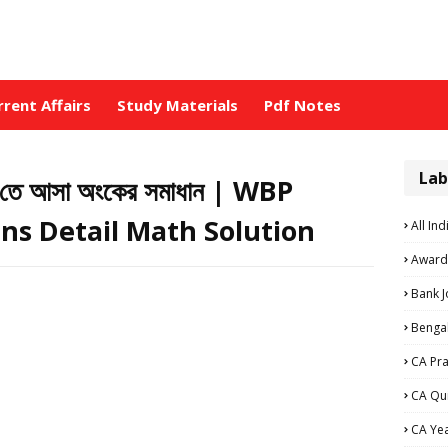
rrent Affairs
Study Materials
Pdf Notes
Lab
স তে আসা অংকের সমাধান | WBP
ns Detail Math Solution
All Ind
Award
Bank 
Bengal
CA Pra
CA Qu
CA Ye