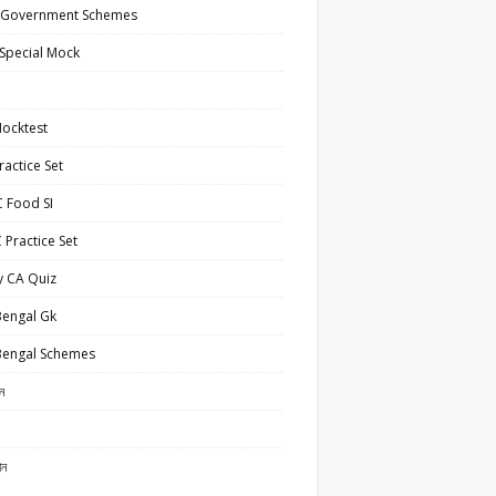
 Government Schemes
Special Mock
ocktest
actice Set
 Food SI
Practice Set
y CA Quiz
Bengal Gk
Bengal Schemes
ান
ান