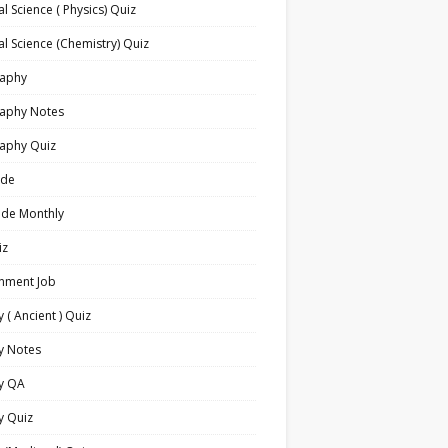
l Science ( Physics) Quiz
l Science (Chemistry) Quiz
aphy
aphy Notes
aphy Quiz
ide
ide Monthly
iz
nment Job
y ( Ancient ) Quiz
y Notes
ry QA
y Quiz