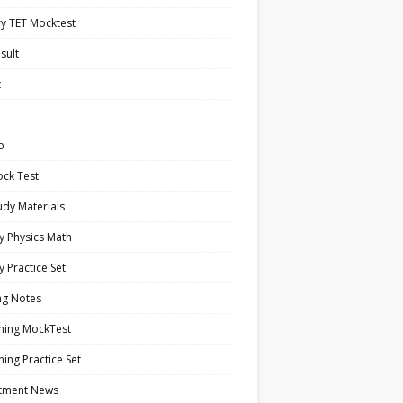
y TET Mocktest
sult
t
b
ock Test
tudy Materials
y Physics Math
y Practice Set
ng Notes
ning MockTest
ing Practice Set
itment News