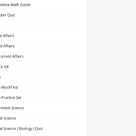
titive Math Guide
ter Quiz
t Affairs
t Affairs
Current Affairs
ce GK
h
h MockTest
h Practice Set
nment Science
l Science
l Science ( Biology ) Quiz