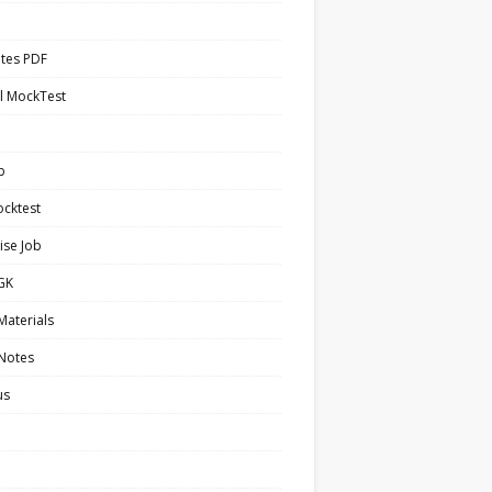
tes PDF
l MockTest
b
cktest
ise Job
 GK
Materials
 Notes
us