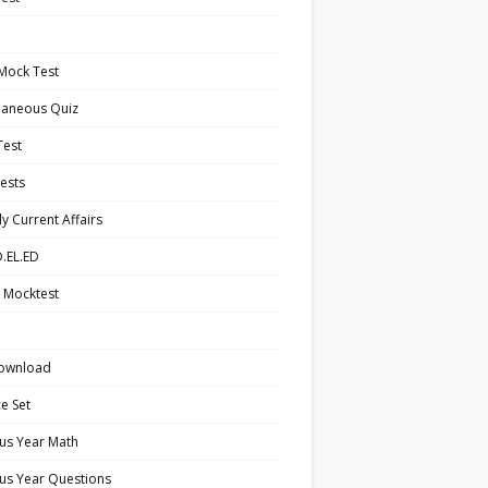
Mock Test
laneous Quiz
Test
ests
y Current Affairs
.EL.ED
 Mocktest
ownload
ce Set
us Year Math
us Year Questions