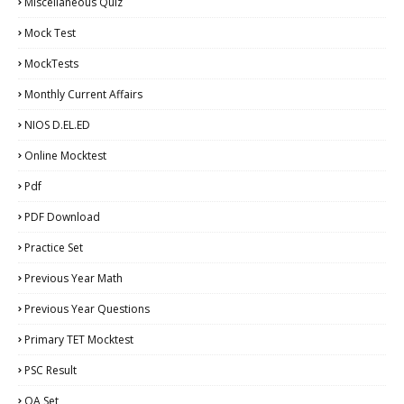
Miscellaneous Quiz
Mock Test
MockTests
Monthly Current Affairs
NIOS D.EL.ED
Online Mocktest
Pdf
PDF Download
Practice Set
Previous Year Math
Previous Year Questions
Primary TET Mocktest
PSC Result
QA Set