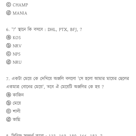
ⓒ CHAMP
ⓓ MANIA
6. '?' স্থানে কি বসবে : DHL, PTX, BFJ, ?
ⓐ KOS
ⓑ NRV
ⓒ NPS
ⓓ NRU
7. একটা মেয়ে কে দেখিয়ে অঞ্জলি বললো 'সে হলো আমার মায়ের ছেলের
একমাত্র বোনের মেয়ে', তবে ঐ মেয়েটি অঞ্জলির কে হয় ?
ⓐ কাজিন
ⓑ মেয়ে
ⓒ শালী
ⓓ ভাগ্নি