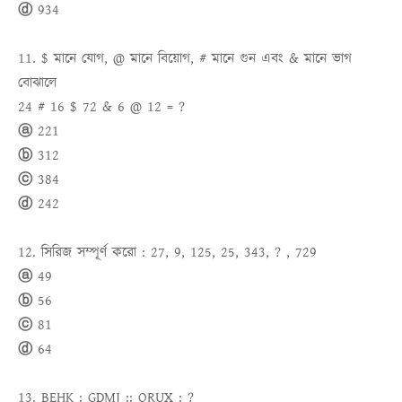
ⓓ 934
11. $ মানে যোগ, @ মানে বিয়োগ, # মানে গুন এবং & মানে ভাগ
বোঝালে
24 # 16 $ 72 & 6 @ 12 = ?
ⓐ 221
ⓑ 312
ⓒ 384
ⓓ 242
12. সিরিজ সম্পূর্ণ করো : 27, 9, 125, 25, 343, ? , 729
ⓐ 49
ⓑ 56
ⓒ 81
ⓓ 64
13. BEHK : GDMJ :: ORUX : ?