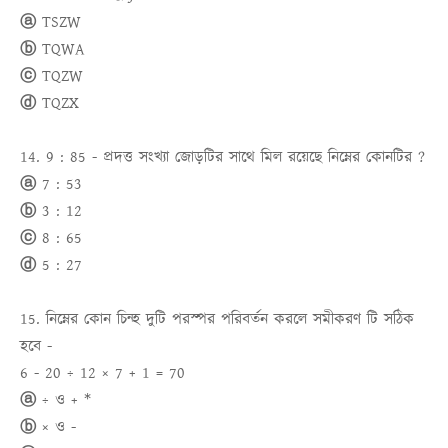
ⓐ TSZW
ⓑ TQWA
ⓒ TQZW
ⓓ TQZX
14. 9 : 85 - প্রদত্ত সংখ্যা জোড়টির সাথে মিল রয়েছে নিম্নের কোনটির ?
ⓐ 7 : 53
ⓑ 3 : 12
ⓒ 8 : 65
ⓓ 5 : 27
15. নিম্নের কোন চিন্হ দুটি পরস্পর পরিবর্তন করলে সমীকরণ টি সঠিক
হবে -
6 - 20 ÷ 12 × 7 + 1 = 70
ⓐ ÷ ও + *
ⓑ × ও -