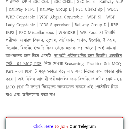
পরিক্ক্ষায় যেমন SSC CGL | SSC CHSL | SSC MTS | Railway ALP
| Railway NTPC | Railway Group D | PSC Clerkship | WBCS |
WBP Constable | WBP Abgari Constable | WBP SI | WBP
Lady Constable | ICDS Supervisor | Railway Group D | RRB |
IBPS | PSC Miscellaneous | WBGDRB | WB Food SI ইত্যাদি
পরীক্ষায় সাধারণ বিজ্ঞান, ভূগোল, রাষ্ট্রবিজ্ঞান, গণিত, ইংরাজি, ইতিহাস,
জি.আই, রিজনিং ইত্যাদি বিষয় থেকে অনেক প্রশ্ন আসে | তাই আমরা
আপনাদের জন্য নিয়ে এসেছি
আগামী পরীক্ষাগুলির জন্য রিজনিং প্রাকটিস
সেট - 04 MCQ PDF
. নিচে দেওয়া
Reasoning Practice Set MCQ
Part - 04 PDF
টি যত্নসহকারে পড়ে নাও এবং নিজের জ্ঞান ভান্ডার বৃদ্ধি
করো | এই বিভিন্ন
আগামী পরীক্ষাগুলির জন্য রিজনিং প্রাকটিস সেট - 04
MCQ PDF
টি সম্পূর্ণ বিনামূল্যে ডাউনলোড করতে এই পোস্টটির নিচে
যাও এবং ডাউনলোড করে নাও -
Click Here
to
Join
Our Telegram