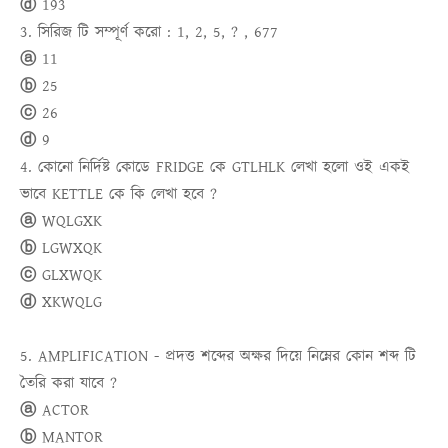
ⓓ 193
3. সিরিজ টি সম্পূর্ণ করো : 1, 2, 5, ? , 677
ⓐ 11
ⓑ 25
ⓒ 26
ⓓ 9
4. কোনো নির্দিষ্ট কোডে FRIDGE কে GTLHLK লেখা হলো ওই একই
ভাবে KETTLE কে কি লেখা হবে ?
ⓐ WQLGXK
ⓑ LGWXQK
ⓒ GLXWQK
ⓓ XKWQLG
5. AMPLIFICATION - প্রদত্ত শব্দের অক্ষর দিয়ে নিম্নের কোন শব্দ টি
তৈরি করা যাবে ?
ⓐ ACTOR
ⓑ MANTOR