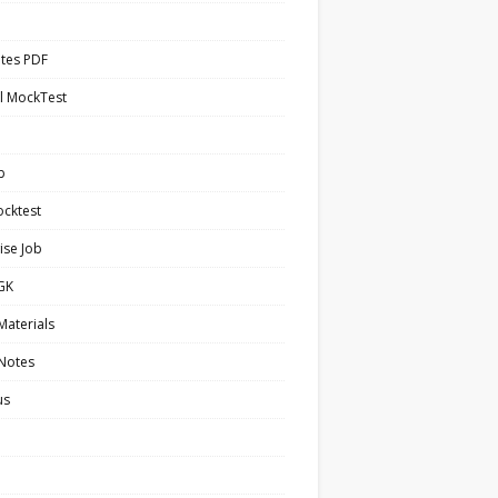
tes PDF
l MockTest
b
cktest
ise Job
 GK
Materials
 Notes
us