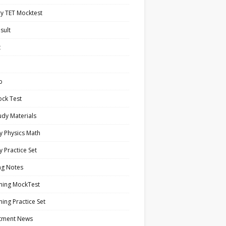
y TET Mocktest
sult
t
b
ock Test
tudy Materials
y Physics Math
y Practice Set
ng Notes
ning MockTest
ing Practice Set
itment News