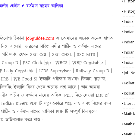
Histor
নদীর প্রাচীন ও বর্তমান নামের তালিকা
Histor
Index
India
গ্য ঠিকানা
j
obguidee.com
এ তোমাদের অনেক অনেক স্বাগত
India
্থে নিয়ে এসেছি
ভারতের বিভিন্ন নদীর প্রাচীন ও বর্তমান নামের
Indian
রির পরিক্ক্ষায় যেমন SSC CGL | SSC CHSL | SSC MTS |
y Group D | PSC Clerkship | WBCS | WBP Constable |
Indian
 Lady Constable | ICDS Supervisor | Railway Group D |
Job N
B | WB Food SI ইত্যাদি পরীক্ষায় সাধারণ বিজ্ঞান, ভূগোল,
Kolkat
আই, রিজনিং ইত্যাদি বিষয় থেকে অনেক প্রশ্ন আসে | তাই আমরা
Kolkat
নদীর প্রাচীন ও বর্তমান নামের তালিকা PDF
. নিচে দেওয়া
List of
Indian Rivers PDF
টি যত্নসহকারে পড়ে নাও এবং নিজের জ্ঞান
Litera
প্রাচীন ও বর্তমান নামের তালিকা PDF
টি সম্পূর্ণ বিনামূল্যে
Math 
বং ডাউনলোড করে নাও -
Math P
Math T