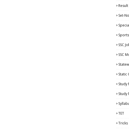
Result
Set-No
Specia
Sports
SSC Jo
SSC Mo
Statew
Static
Study 
Study
Syllab
TET
Tricks