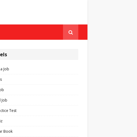
els
ia Job
s
Job
 Job
ctice Test
iz
ar Book