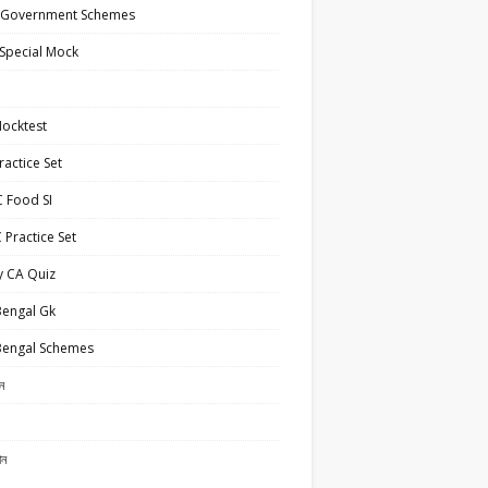
 Government Schemes
Special Mock
ocktest
actice Set
 Food SI
Practice Set
y CA Quiz
Bengal Gk
Bengal Schemes
ান
ান