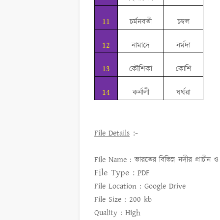
11
চর্মনবতী
চম্বল
12
নামাদে
নর্মদা
13
কৌশিকা
কোশি
14
কর্নালী
ঘর্ঘরা
:-
File Details
File Name :
ভারতের বিভিন্ন নদীর প্রাচীন 
File Type :
PDF
File Location :
Google Drive
File Size :
200 kb
Quality :
High