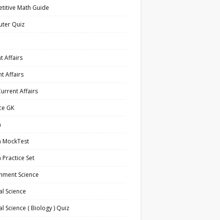
titive Math Guide
ter Quiz
t Affairs
t Affairs
Current Affairs
ce GK
h
h MockTest
h Practice Set
nment Science
l Science
l Science ( Biology ) Quiz