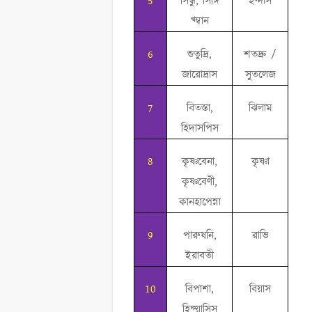
5
সিন্ধু, সিঙ্গি
ইন্দাস
খ্ম্বান
6
শুতুদ্রি,
শতদ্রু /
জারোদ্রাস
সুতলেজ
7
বিতস্তা,
ঝিলাম
হিদাসপিস
8
কৃষ্ণবেনা,
কৃষ্ণা
কৃষ্ণবেণী,
কানহাপেন্না
9
পারুষনি,
রাভি
ইরাবতী
10
বিপাশা,
বিয়াস
হিফ্য়াসিস