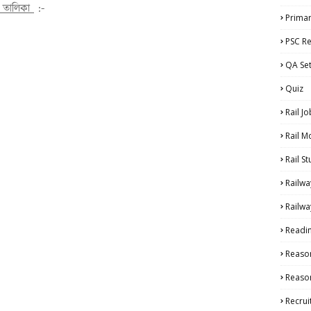
ের তালিকা
:-
Primar
PSC Re
QA Se
Quiz
Rail Jo
Rail M
Rail S
Railwa
Railwa
Readi
Reaso
Reason
Recru