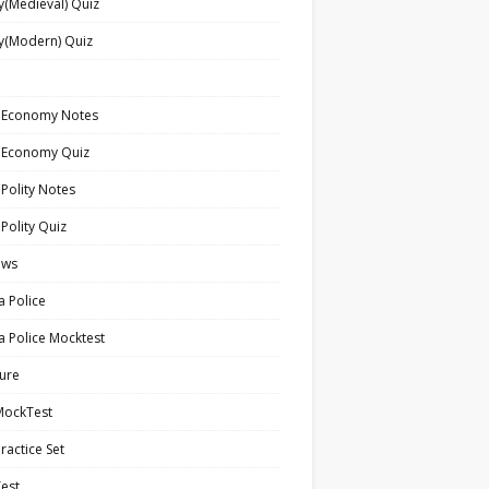
y(Medieval) Quiz
y(Modern) Quiz
n Economy Notes
n Economy Quiz
 Polity Notes
 Polity Quiz
ews
a Police
a Police Mocktest
ture
MockTest
ractice Set
est