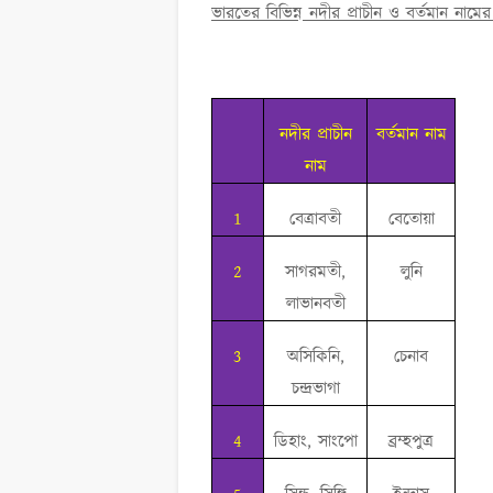
ভারতের বিভিন্ন নদীর প্রাচীন ও বর্তমান নাম
নদীর প্রাচীন
বর্তমান নাম
নাম
1
বেত্রাবতী
বেতোয়া
2
সাগরমতী,
লুনি
লাভানবতী
3
অসিকিনি,
চেনাব
চন্দ্রভাগা
4
ডিহাং, সাংপো
ব্রম্হপুত্র