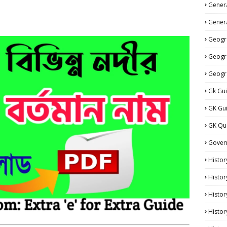
Genera
Genera
Geogr
Geogr
Geogr
Gk Gu
GK Gu
GK Qu
Gover
Histor
Histor
Histo
Histor