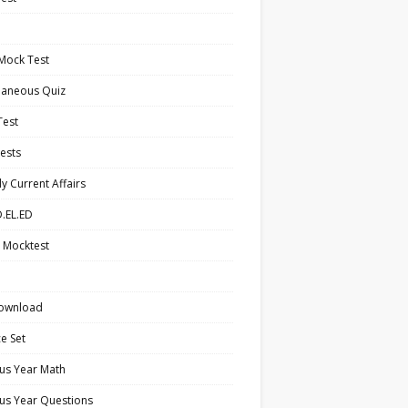
Mock Test
laneous Quiz
Test
ests
y Current Affairs
.EL.ED
 Mocktest
ownload
ce Set
us Year Math
us Year Questions