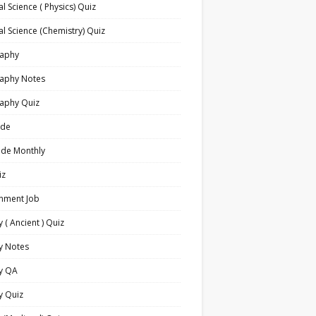
l Science ( Physics) Quiz
l Science (Chemistry) Quiz
aphy
aphy Notes
aphy Quiz
ide
ide Monthly
iz
nment Job
y ( Ancient ) Quiz
y Notes
ry QA
y Quiz