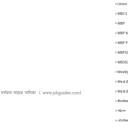
Union
WBCS 
WBP
WBP M
WBP Pr
WBPSC
WBSSC 
Weekl
West 
West 
ও বর্তমান নামের তালিকা
( www.jobguidee.com)
জীবনবিজ্ঞ
পরিবেশ
ভৌতবিজ্ঞ