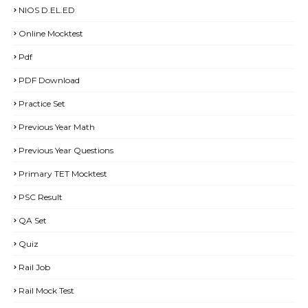
NIOS D.EL.ED
Online Mocktest
Pdf
PDF Download
Practice Set
Previous Year Math
Previous Year Questions
Primary TET Mocktest
PSC Result
QA Set
Quiz
Rail Job
Rail Mock Test