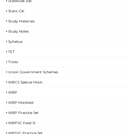
Statewise Job
Static GK
Study Materials
Study Notes
Syllabus
TET
Tricks
Union Government Schemes
WBCS Special Mock
WBP
WBP Mocktest
WBP Practice Set
WBPSC Food SI
WBSSC Practice Set