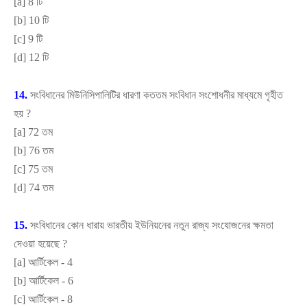
[
a]
8 টি
[
b]
10 টি
[
c]
9 টি
[
d]
12 টি
14.
সংবিধানের মিউনিসিপালিটির ধারণা কততম সংবিধান সংশোধনীর মাধ্যমে গৃহীত
হয়
?
[
a]
72 তম
[
b]
76 তম
[
c]
75 তম
[
d]
74 তম
15.
সংবিধানের কোন ধারায় ভারতীয় ইউনিয়নের নতুন রাজ্য সংযোজনের ক্ষমতা
দেওয়া হয়েছে
?
[
a]
আর্টিকেল - 4
[
b]
আর্টিকেল - 6
[
c]
আর্টিকেল - 8