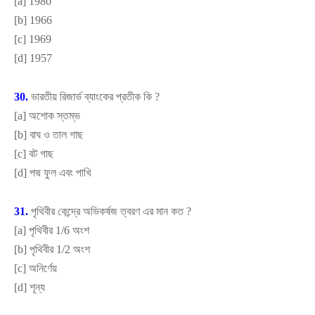
[
a]
1980
[
b]
1966
[
c]
1969
[
d]
1957
30.
ভারতীয় রিজার্ভ ব্যাংকের প্রতীক কি
?
[
a]
অশোক স্তম্ভ
[
b]
বাঘ ও তাল গাছ
[
c]
বট গাছ
[
d]
পদ্ম ফুল এবং পাখি
31.
পৃথিবীর কেন্দ্রে অভিকর্ষজ ত্বরণ এর মান কত
?
[
a]
পৃথিবীর 1/6 অংশ
[
b]
পৃথিবীর 1/2 অংশ
[
c]
অনির্ণেয়
[
d]
শূন্য