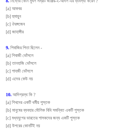
8.
নিম্নের কোন মুঘল সম্রাট জঞ্জির-ই-আদল এর ব্যবস্থা করেন
?
[
a]
আকবর
[
b]
হুমায়ুন
[
c]
ঔরঙ্গজেব
[
d]
জাহাঙ্গীর
9.
শিবাজির পিতা ছিলেন -
[
a]
শিবাজী ভোঁসলে
[
b]
তানহাজি ভোঁসলে
[
c]
শাহজী ভোঁসলে
[
d]
এদের কেউ নয়
10.
আদিগ্রন্থ কি
?
[
a]
শিখদের একটি ধর্মীয় পুস্তক
[
b]
মানুষের ব্যবহার মৌলিক বিধি সমন্বিত একটি পুস্তক
[
c]
মধ্যযুগের ভারতের শাসকদের জন্য একটি পুস্তক
[
d]
উপরের কোনটিই নয়