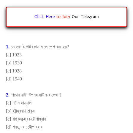
Click Here
to
Join
Our Telegram
1.
নেহেরু রিপোর্ট কোন সালে পেশ করা হয়
?
[
a]
1923
[
b]
1930
[
c]
1928
[
d]
1940
2.
'
পথের দাবী
'
উপন্যাসটি কার লেখা
?
[
a]
শচীন সান্যাল
[
b]
রবীন্দ্রনাথ ঠাকুর
[
c]
বঙ্কিমচন্দ্র চট্টোপাধ্যায়
[
d]
শরৎচন্দ্র চট্টোপাধ্যায়