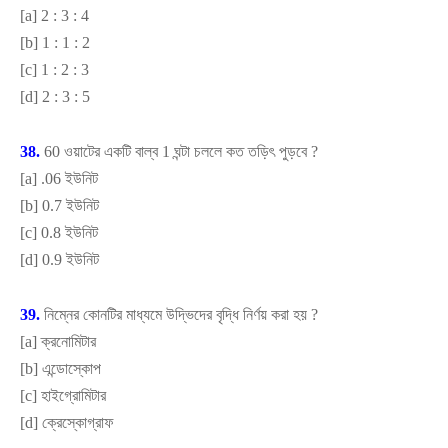
[
a]
2 : 3 : 4
[
b]
1 : 1 : 2
[
c]
1 : 2 : 3
[
d]
2 : 3 : 5
38.
60 ওয়াটের একটি বাল্ব 1 ঘন্টা চললে কত তড়িৎ পুড়বে
?
[
a] .
06 ইউনিট
[
b]
0.7 ইউনিট
[
c]
0.8 ইউনিট
[
d]
0.9 ইউনিট
39.
নিম্নের কোনটির মাধ্যমে উদ্ভিদের বৃদ্ধি নির্ণয় করা হয়
?
[
a]
ক্রনোমিটার
[
b]
এন্ডোস্কোপ
[
c]
হাইগ্রোমিটার
[
d]
ক্রেস্কোগ্রাফ