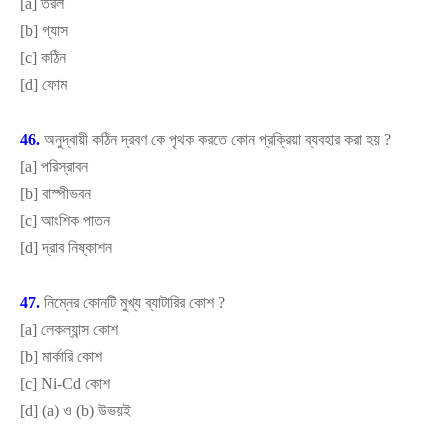
[
a]
তরল
[
b]
গ্যাস
[
c]
কঠিন
[
d]
ফোম
46.
অনুদ্বায়ী কঠিন দ্রবণ কে পৃথক করতে কোন প্রক্রিয়া ব্যবহার করা হয়
?
[
a]
পরিস্রাবন
[
b]
বাস্পীভবন
[
c]
আংশিক পাতন
[
d]
দ্রাব নিষ্কাশন
47.
নিম্নের কোনটি মুখ্য ব্যাটারির কোশ
?
[
a]
লেকল্যান্স কোশ
[
b]
মার্কারি কোশ
[
c] Ni-Cd
কোশ
[
d] (a)
ও (
b)
উভয়ই