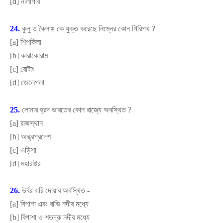
[
d]
নীলগিরি
24.
কুলু ও কৈলাঙ কে যুক্ত করেছে নিম্নের কোন গিরিপথ
?
[
a]
শিপকিলা
[
b]
কারাকোরাম
[
c]
রোটাং
[
d]
জেলেপলা
25.
লোনার হ্রদ ভারতের কোন রাজ্যে অবস্থিত
?
[
a]
রাজস্থান
[
b]
অন্ধ্রপ্রদেশ
[
c]
ওড়িশা
[
d]
মহারাষ্ট্র
26.
উর্বর বারি দোয়াব অবস্থিত -
[
a]
বিপাশা এবং রাভি নদীর মধ্যে
[
b]
বিপাশা ও শতদ্রু নদীর মধ্যে