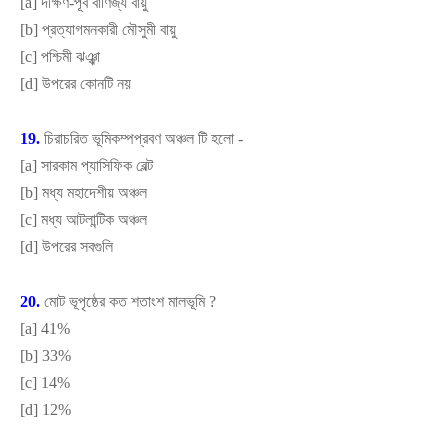
[
a]
দক্ষিণ-পূর্ব বাণিজ্য বায়ু
[
b]
প্রত্যাগমনকারী মৌসুমী বায়ু
[
c]
পশ্চিমী ঝঞ্ঝা
[
d]
উপরের কোনটি নয়
19.
চিরাচরিত ভূমিকম্পপ্রবণ অঞ্চল টি হলো -
[
a]
সারকাম প্যাসিফিক বেল্ট
[
b]
মধ্য মহাদেশীয় অঞ্চল
[
c]
মধ্য আটলান্টিক অঞ্চল
[
d]
উপরের সবগুলি
20.
মোট ভূপৃষ্ঠের কত শতাংশ মালভূমি
?
[
a]
41%
[
b]
33%
[
c]
14%
[
d]
12%