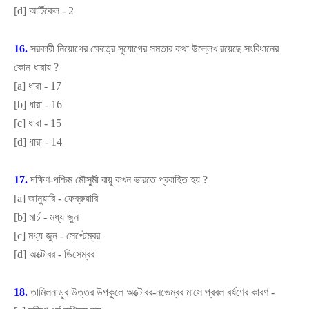
[
d]
আর্টিকেল - 2
16.
সরকারী নিয়োগের ক্ষেত্রে সুযোগের সমতার কথা উল্লেখ রয়েছে সংবিধানের
কোন ধারায়
?
[
a]
ধারা - 17
[
b]
ধারা - 16
[
c]
ধারা - 15
[
d]
ধারা - 14
17.
দক্ষিণ-পশ্চিম মৌসুমী বায়ু কখন ভারতে প্রবাহিত হয়
?
[
a]
জানুয়ারি - ফেব্রুয়ারি
[
b]
মার্চ - মধ্য জুন
[
c]
মধ্য জুন - সেপ্টেম্বর
[
d]
অক্টোবর - ডিসেম্বর
18.
তামিলনাড়ুর উত্তর উপকূলে অক্টোবর-নভেম্বর মাসে প্রবল বর্ষণের কারণ -