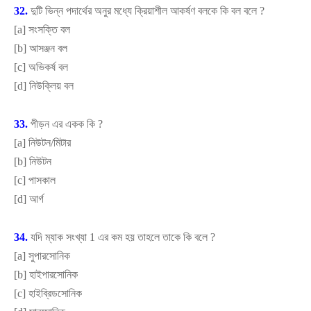
32.
দুটি ভিন্ন পদার্থের অনুর মধ্যে ক্রিয়াশীল আকর্ষণ বলকে কি বল বলে
?
[
a]
সংসক্তি বল
[
b]
আসঞ্জন বল
[
c]
অভিকর্ষ বল
[
d]
নিউক্লিয় বল
33.
পীড়ন এর একক কি
?
[
a]
নিউটন/মিটার
[
b]
নিউটন
[
c]
পাসকাল
[
d]
আর্গ
34.
যদি ম্যাক সংখ্যা 1 এর কম হয় তাহলে তাকে কি বলে
?
[
a]
সুপারসোনিক
[
b]
হাইপারসোনিক
[
c]
হাইব্রিডসোনিক