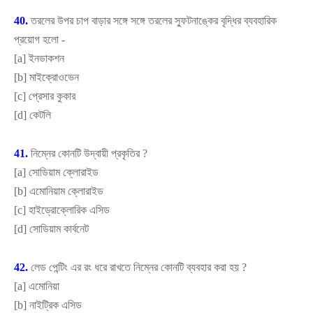
40.
তরলের উপর চাপ বাড়ার সঙ্গে সঙ্গে তরলের স্ফুটনাঙ্কের বৃদ্ধির ব্যবহারিক
প্রয়োগ হলো -
[
a]
ইনডাকশন
[
b]
মাইক্রোওভেন
[
c]
প্রেসার কুকার
[
d]
কেটলি
41.
নিম্নের কোনটি উদ্বায়ী প্রকৃতির
?
[
a]
সোডিয়াম ক্লোরাইড
[
b]
এমোনিয়াম ক্লোরাইড
[
c]
হাইড্রোক্লোরিক এসিড
[
d]
সোডিয়াম কার্বনেট
42.
লেড পেন্টিং এর রং ধরে রাখতে নিম্নের কোনটি ব্যবহার করা হয়
?
[
a]
এমোনিয়া
[
b]
নাইট্রিক এসিড