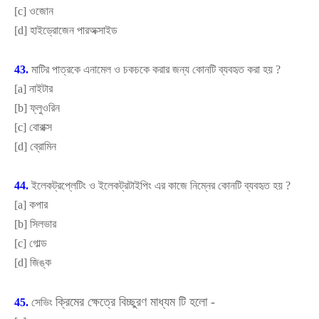
[
c]
ওজোন
[
d]
হাইড্রোজেন পারঅক্সাইড
43.
মাটির পাত্রকে এনামেল ও চকচকে করার জন্য কোনটি ব্যবহৃত করা হয়
?
[
a]
নাইটার
[
b]
ফ্লুওরিন
[
c]
বোরাক্স
[
d]
ব্রোমিন
44.
ইলেকট্রপ্লেটিং ও ইলেকট্রটাইপিং এর কাজে নিম্নের কোনটি ব্যবহৃত হয়
?
[
a]
কপার
[
b]
সিলভার
[
c]
গোল্ড
[
d]
জিঙ্ক
ক্রিমের ক্ষেত্রে বিচ্ছুরণ মাধ্যম টি হলো -
45.
সেভিং