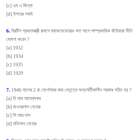
[
c]
এম এ জিন্না
[
d]
উপরের সবাই
6.
ব্রিটিশ প্রধানমন্ত্রী রামসে ম্যাকসেডোনাল্ড কত সালে সাম্প্রদায়িক বাঁটোয়ারা নীতি
ঘোষণা করেন
?
[
a]
1932
[
b]
1934
[
c]
1935
[
d]
1929
7.
1946 সালের 2 রা সেপ্টেম্বর কার নেতৃত্বে অন্তর্বর্তীকালীন সরকার গঠিত হয়
?
[
a]
বি আর আম্বেদকর
[
b]
জওহরলাল নেহেরু
[
c]
সি আর দাস
[
d]
মতিলাল নেহেরু