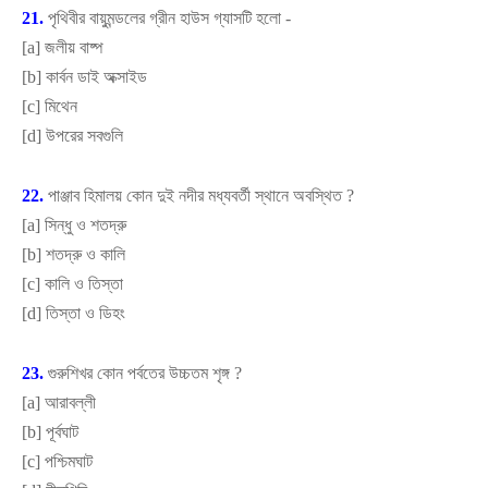
21.
পৃথিবীর বায়ুমন্ডলের গ্রীন হাউস গ্যাসটি হলো -
[
a]
জলীয় বাষ্প
[
b]
কার্বন ডাই অক্সাইড
[
c]
মিথেন
[
d]
উপরের সবগুলি
22.
পাঞ্জাব হিমালয় কোন দুই নদীর মধ্যবর্তী স্থানে অবস্থিত
?
[
a]
সিন্ধু ও শতদ্রু
[
b]
শতদ্রু ও কালি
[
c]
কালি ও তিস্তা
[
d]
তিস্তা ও ডিহং
23.
গুরুশিখর কোন পর্বতের উচ্চতম শৃঙ্গ
?
[
a]
আরাবল্লী
[
b]
পূর্বঘাট
[
c]
পশ্চিমঘাট