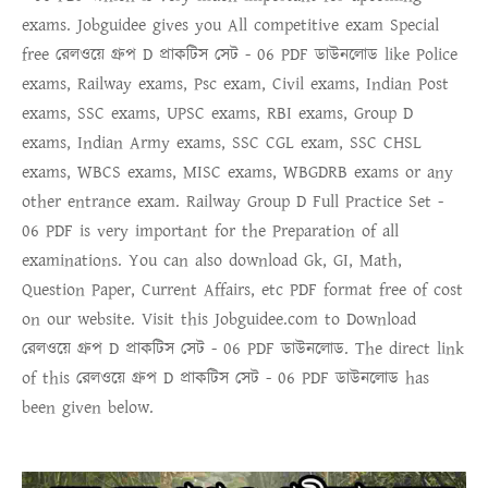
exams. Jobguidee gives you All competitive exam Special
free
রেলওয়ে গ্রুপ D প্রাকটিস সেট - 06 PDF ডাউনলোড
like Police
exams, Railway exams, Psc exam, Civil exams, Indian Post
exams, SSC exams, UPSC exams, RBI exams, Group D
exams, Indian Army exams, SSC CGL exam, SSC CHSL
exams, WBCS exams, MISC exams, WBGDRB exams or any
other entrance exam.
Railway Group D Full Practice Set -
06 PDF
is very important for the Preparation of all
examinations. You can also download Gk, GI, Math,
Question Paper, Current Affairs, etc PDF format free of cost
on our website. Visit this Jobguidee.com to Download
রেলওয়ে গ্রুপ D প্রাকটিস সেট - 06 PDF ডাউনলোড
. The direct link
of this
রেলওয়ে গ্রুপ D প্রাকটিস সেট - 06 PDF ডাউনলোড
has
been given below.