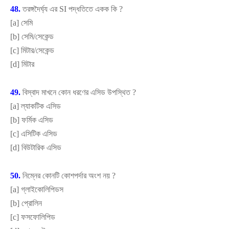
48.
তরঙ্গদৈর্ঘ্য এর
SI
পদ্ধতিতে একক কি
?
[
a]
সেমি
[
b]
সেমি/সেকেন্ড
[
c]
মিটার/সেকেন্ড
[
d]
মিটার
49.
বিস্বাদ মাখনে কোন ধরণের এসিড উপস্থিত
?
[
a]
ল্যাকটিক এসিড
[
b]
ফর্মিক এসিড
[
c]
এসিটিক এসিড
[
d]
বিউটারিক এসিড
50.
নিম্নের কোনটি কোশপর্দার অংশ নয়
?
[
a]
গ্লাইকোলিপিডস
[
b]
প্রোলিন
[
c]
ফসফোলিপিড