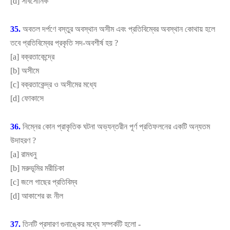
[
d]
সাবসোনিক
35.
অবতল দর্পণে বস্তুর অবস্থান অসীম এবং প্রতিবিম্বের অবস্থান কোথায় হলে
তবে প্রতিবিম্বের প্রকৃতি সদ-অবশীর্ষ হয়
?
[
a]
বক্রতাকেন্দ্রে
[
b]
অসীমে
[
c]
বক্রতাকেন্দ্র ও অসীমের মধ্যে
[
d]
ফোকাসে
36.
নিম্নের কোন প্রাকৃতিক ঘটনা অভ্যন্তরীন পূর্ণ প্রতিফলনের একটি অন্যতম
উদাহরণ
?
[
a]
রামধনু
[
b]
মরুভূমির মরীচিকা
[
c]
জলে গাছের প্রতিবিম্ব
[
d]
আকাশের রং নীল
37.
তিনটি প্রসারণ গুনাঙ্কের মধ্যে সম্পর্কটি হলো -