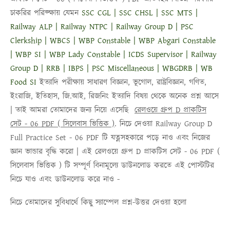
চাকরির পরিক্ক্ষায় যেমন
SSC CGL | SSC CHSL | SSC MTS |
Railway ALP | Railway NTPC | Railway Group D | PSC
Clerkship | WBCS | WBP Constable | WBP Abgari Constable
| WBP SI | WBP Lady Constable | ICDS Supervisor | Railway
Group D | RRB | IBPS | PSC Miscellaneous | WBGDRB | WB
Food SI
ইত্যাদি পরীক্ষায় সাধারণ বিজ্ঞান, ভূগোল, রাষ্ট্রবিজ্ঞান, গণিত,
ইংরাজি, ইতিহাস, জি.আই, রিজনিং ইত্যাদি বিষয় থেকে অনেক প্রশ্ন আসে
| তাই আমরা তোমাদের জন্য নিয়ে এসেছি
রেলওয়ে গ্রুপ D প্রাকটিস
সেট - 06 PDF ( সিলেবাস ভিত্তিক )
. নিচে দেওয়া
Railway Group D
Full Practice Set - 06 PDF
টি যত্নসহকারে পড়ে নাও এবং নিজের
জ্ঞান ভান্ডার বৃদ্ধি করো | এই
রেলওয়ে গ্রুপ D প্রাকটিস সেট - 06 PDF (
সিলেবাস ভিত্তিক )
টি সম্পূর্ণ বিনামূল্যে ডাউনলোড করতে এই পোস্টটির
নিচে যাও এবং ডাউনলোড করে নাও -
নিচে তোমাদের সুবিধার্থে কিছু স্যাম্পেল প্রশ্ন-উত্তর দেওয়া হলো