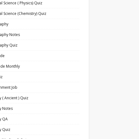
l Science ( Physics) Quiz
l Science (Chemistry) Quiz
aphy
aphy Notes
aphy Quiz
ide
ide Monthly
iz
nment Job
y ( Ancient ) Quiz
y Notes
ry QA
y Quiz