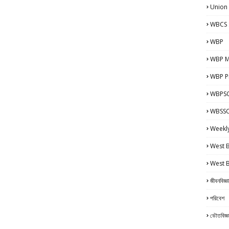
Union
WBCS 
WBP
WBP M
WBP Pr
WBPSC
WBSSC 
Weekl
West 
West 
জীবনবিজ্ঞ
পরিবেশ
ভৌতবিজ্ঞ