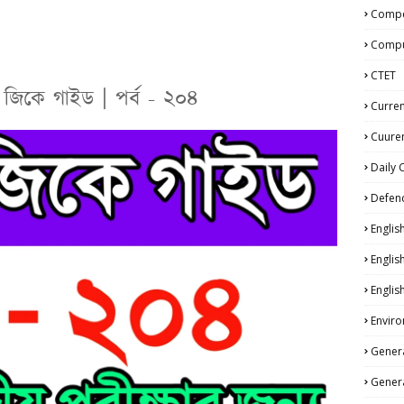
Compe
Compu
CTET
জিকে গাইড | পর্ব - ২০৪
Curren
Cuuren
Daily 
Defen
Englis
Englis
Englis
Enviro
Genera
Genera