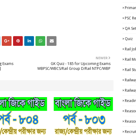
Primar
PSC Re
QA Se
Quiz
Rail Jo
NEWER
Rail M
ng Exams
GK Quiz - 185 for Upcoming Exams
]
WBPSC/WBCS/Rail Group D/Rail NTPC/WBP
Rail S
Railwa
Railwa
Readi
Reaso
Reason
Recru