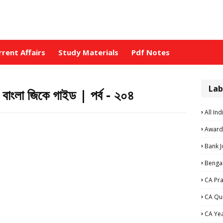
rrent Affairs
Study Materials
Pdf Notes
Lab
লা জিকে গাইড | পর্ব - ২০৪
All Ind
Award
Bank 
Bengal
CA Pra
CA Qu
CA Ye