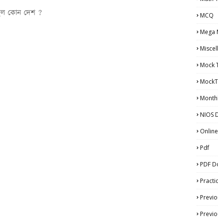
স্থল কোন দেশ ?
MCQ
Mega 
Miscel
Mock 
MockT
Monthl
NIOS D
Online
Pdf
PDF D
Practi
Previo
Previo