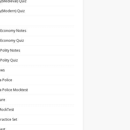
y(Medieval) Quiz
y(Modern) Quiz
n Economy Notes
n Economy Quiz
 Polity Notes
 Polity Quiz
ews
a Police
a Police Mocktest
ture
MockTest
ractice Set
est