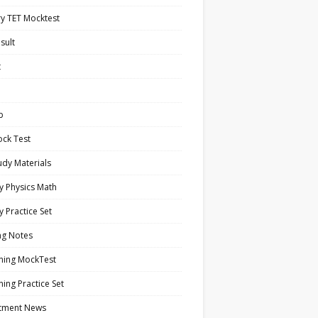
y TET Mocktest
sult
t
b
ock Test
tudy Materials
y Physics Math
y Practice Set
ng Notes
ning MockTest
ing Practice Set
itment News