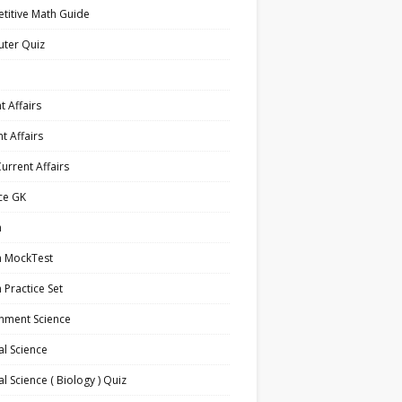
titive Math Guide
ter Quiz
t Affairs
t Affairs
Current Affairs
ce GK
h
h MockTest
h Practice Set
nment Science
l Science
l Science ( Biology ) Quiz