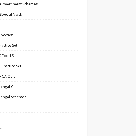
 Government Schemes
Special Mock
ocktest
actice Set
 Food SI
Practice Set
y CA Quiz
Bengal Gk
Bengal Schemes
ান
ান