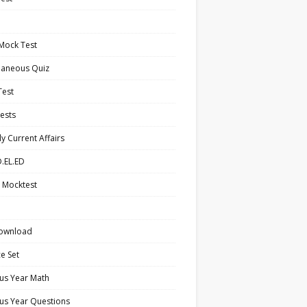
Mock Test
laneous Quiz
Test
ests
y Current Affairs
.EL.ED
 Mocktest
ownload
ce Set
us Year Math
us Year Questions