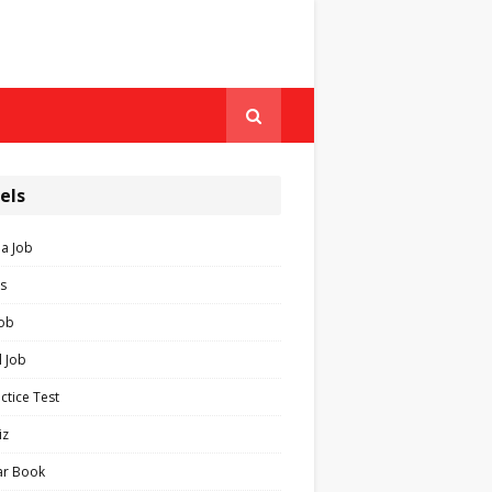
els
ia Job
s
Job
 Job
ctice Test
iz
ar Book