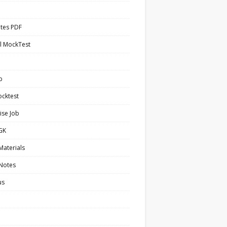
tes PDF
l MockTest
b
cktest
ise Job
 GK
Materials
 Notes
us