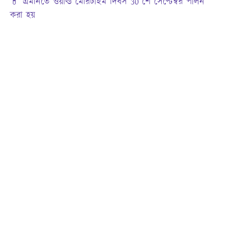
💊 এমনিতে ওয়ার্ল্ড মেরিটাইম দিবস 30 শে সেপ্টেম্বর পালন
করা হয়