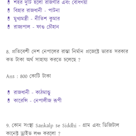
💊 শহর দুটি হলো রাজগীর এবং বোধগয়া
💊 বিহার রাজধানী - পাটনা
💊 মুখ্যমন্ত্রী - নীতিশ কুমার
💊 রাজ্যপাল - ফাগু চৌহান
8. প্রতিবেশী দেশ নেপালের রাস্তা নির্মান প্রজেক্টে ভারত সরকার
কত টাকা অর্থ সাহায্য করতে চলেছে ?
Ans : 800 কোটি টাকা
💊 রাজধানী - কাঠমান্ডু
💊 কারেন্সি - নেপালীজ রূপী
9. কোন সংস্থা Sankalp se Siddhi - গ্রাম এবং ডিজিটাল
কানেক্ট ড্রাইভ লঞ্চ করলো ?