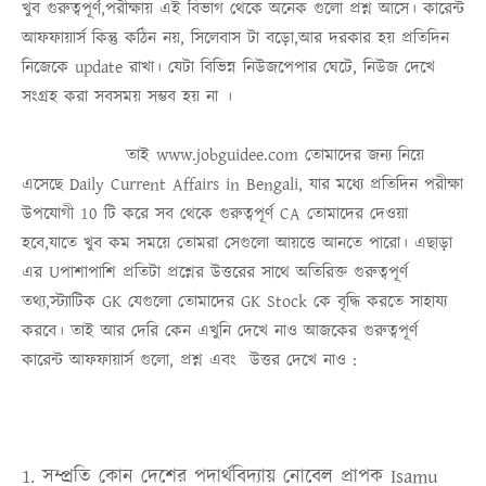
খুব গুরুত্বপূর্ণ,পরীক্ষায় এই বিভাগ থেকে অনেক গুলো প্রশ্ন আসে। কারেন্ট
আফফায়ার্স কিন্তু কঠিন নয়, সিলেবাস টা বড়ো,আর দরকার হয় প্রতিদিন
নিজেকে update রাখা। যেটা বিভিন্ন নিউজপেপার ঘেটে, নিউজ দেখে
সংগ্রহ করা সবসময় সম্ভব হয় না ।
তাই
www.jobguidee.com
তোমাদের জন্য নিয়ে
এসেছে
Daily Current Affairs in Bengali
, যার মধ্যে প্রতিদিন পরীক্ষা
উপযোগী 10 টি করে সব থেকে গুরুত্বপূর্ণ
CA
তোমাদের দেওয়া
হবে,যাতে খুব কম সময়ে তোমরা সেগুলো আয়ত্তে আনতে পারো। এছাড়া
এর Uপাশাপাশি প্রতিটা প্রশ্নের উত্তরের সাথে অতিরিক্ত গুরুত্বপূর্ণ
তথ্য,স্ট্যাটিক
GK
যেগুলো তোমাদের
GK Stock
কে বৃদ্ধি করতে
সাহায্য
করবে। তাই আর দেরি কেন এখুনি দেখে নাও আজকের গুরুত্বপূর্ণ
কারেন্ট আফফায়ার্স গুলো, প্রশ্ন এবং উত্তর দেখে নাও :
1. সম্প্রতি কোন দেশের পদার্থবিদ্যায় নোবেল প্রাপক Isamu