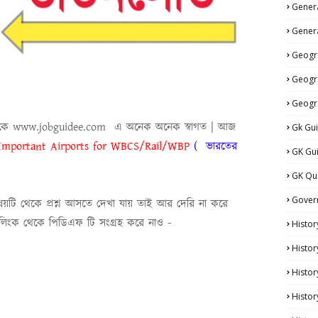
Genera
Genera
Geogr
Geogr
Geogr
েককে www.jobguidee.com এ অনেক অনেক স্বাগত | আজ
Gk Gu
 Important Airports for WBCS/Rail/WBP
(
ভারতের
GK Gu
।
GK Qu
Gover
 প্রশ্ন আসতে দেখা যায় তাই আর দেরি না করে
া লিংক থেকে পিডিএফ টি সংগ্রহ করে নাও -
Histor
Histor
Histo
Histor