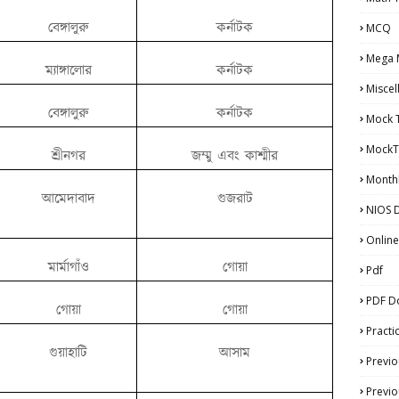
বেঙ্গালুরু
কর্নাটক
MCQ
Mega 
ম্যাঙ্গালোর
কর্নাটক
Miscel
বেঙ্গালুরু
কর্নাটক
Mock 
MockT
শ্রীনগর
জম্মু এবং কাশ্মীর
Monthl
আমেদাবাদ
গুজরাট
NIOS D
Online
মার্মাগাঁও
গোয়া
Pdf
PDF D
গোয়া
গোয়া
Practi
গুয়াহাটি
আসাম
Previo
Previo