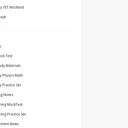
y TET Mocktest
sult
t
b
ock Test
tudy Materials
y Physics Math
y Practice Set
ng Notes
ning MockTest
ing Practice Set
itment News