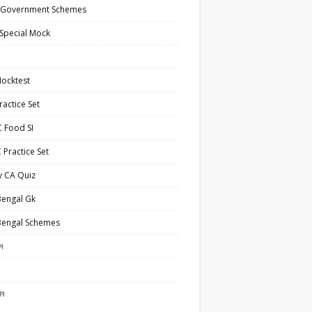
 Government Schemes
Special Mock
ocktest
actice Set
 Food SI
Practice Set
y CA Quiz
Bengal Gk
Bengal Schemes
ান
ান