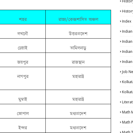
Histor
Histor
শহর
রাজ্য/কেন্দ্রশাসিত অঞ্চল
Index
India
লখনৌ
উত্তরপ্রদেশ
India
চেন্নাই
তামিলনাডু
Indian
Indian
জয়পুর
রাজস্থান
Job N
নাগপুর
মহারাষ্ট্র
Kolkat
Kolkat
মুম্বাই
মহারাষ্ট্র
Litera
Math 
ভোপাল
মধ্যপ্রদেশ
Math P
ইন্দর
মধ্যপ্রদেশ
Math T