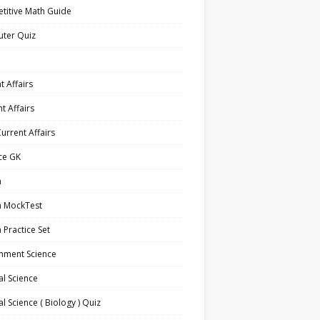
titive Math Guide
ter Quiz
t Affairs
t Affairs
Current Affairs
ce GK
h
h MockTest
h Practice Set
nment Science
l Science
l Science ( Biology ) Quiz