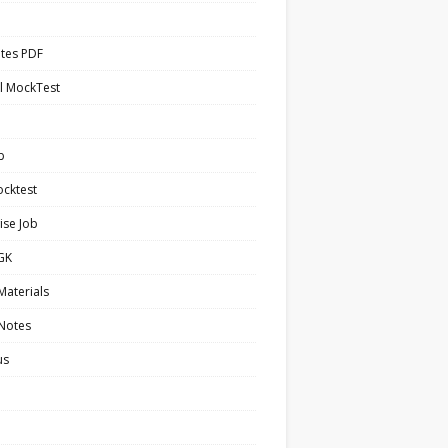
tes PDF
l MockTest
b
cktest
ise Job
 GK
Materials
 Notes
us