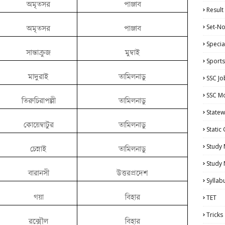
অমৃতসর
পাঞ্জাব
Result
Set-No
অমৃতসর
পাঞ্জাব
Specia
সান্তাক্রুজ
মুম্বাই
Sports
মাদুরাই
তামিলনাডু
SSC Jo
SSC Mo
তিরুচিরাপল্লী
তামিলনাডু
Statew
কোয়েম্বাটুর
তামিলনাডু
Static
Study 
চেন্নাই
তামিলনাডু
Study
বারানসী
উত্তরপ্রদেশ
Syllab
গয়া
বিহার
TET
Tricks
রক্সৌল
বিহার