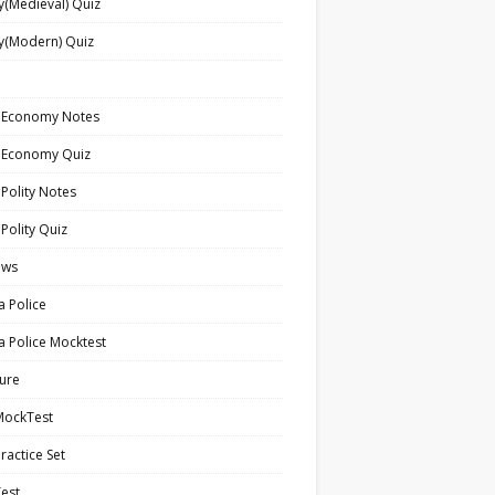
y(Medieval) Quiz
y(Modern) Quiz
n Economy Notes
n Economy Quiz
 Polity Notes
 Polity Quiz
ews
a Police
a Police Mocktest
ture
MockTest
ractice Set
est