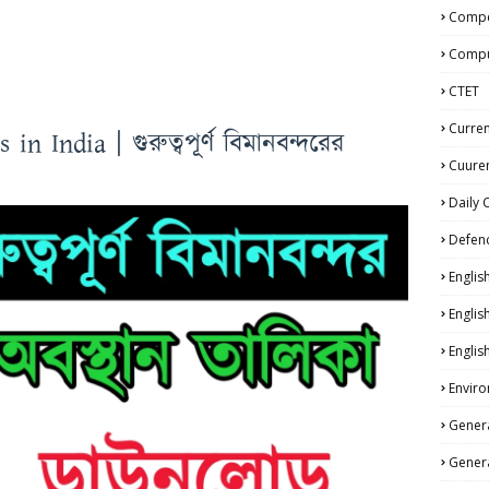
Compe
Compu
CTET
Curren
n India | গুরুত্বপূর্ণ বিমানবন্দরের
Cuuren
Daily 
Defen
Englis
Englis
Englis
Enviro
Genera
Genera