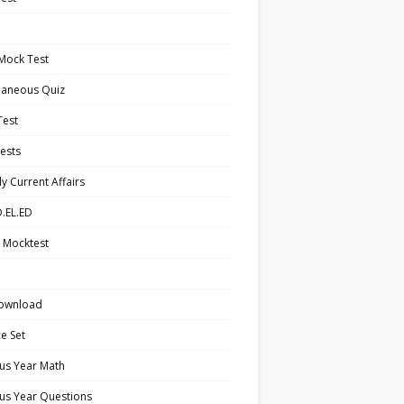
Mock Test
laneous Quiz
Test
ests
y Current Affairs
.EL.ED
 Mocktest
ownload
ce Set
us Year Math
us Year Questions