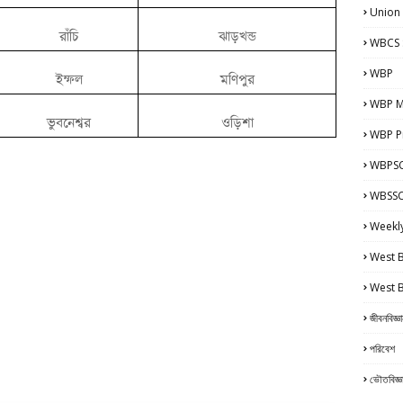
Union
রাঁচি
ঝাড়খন্ড
WBCS 
WBP
ইম্ফল
মণিপুর
WBP M
ভুবনেশ্বর
ওড়িশা
WBP Pr
WBPSC
WBSSC 
Weekl
West 
West 
জীবনবিজ্ঞ
পরিবেশ
ভৌতবিজ্ঞ