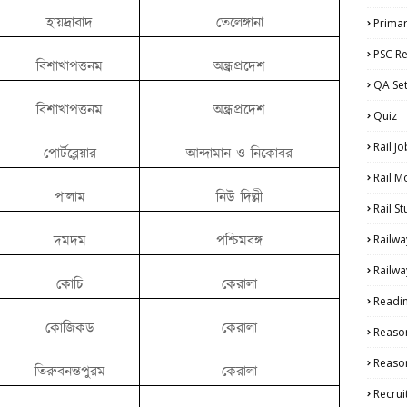
হায়দ্রাবাদ
তেলেঙ্গানা
Primar
PSC Re
বিশাখাপত্তনম
অন্ধ্রপ্রদেশ
QA Se
বিশাখাপত্তনম
অন্ধ্রপ্রদেশ
Quiz
Rail Jo
পোর্টব্লেয়ার
আন্দামান ও নিকোবর
Rail M
পালাম
নিউ দিল্লী
Rail S
দমদম
পশ্চিমবঙ্গ
Railwa
Railwa
কোচি
কেরালা
Readi
কোজিকড
কেরালা
Reaso
Reason
তিরুবনন্তপুরম
কেরালা
Recru