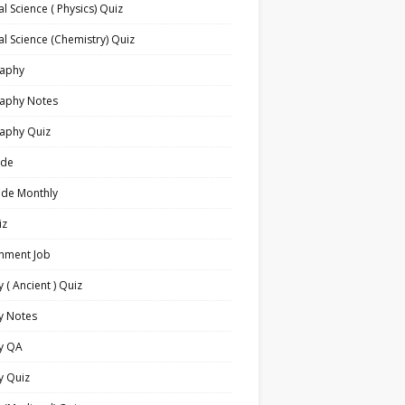
l Science ( Physics) Quiz
l Science (Chemistry) Quiz
aphy
aphy Notes
aphy Quiz
ide
ide Monthly
iz
nment Job
y ( Ancient ) Quiz
y Notes
ry QA
y Quiz