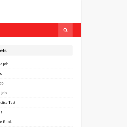
els
ia Job
s
Job
 Job
ctice Test
iz
ar Book