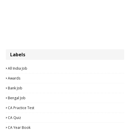
Labels
All India Job
Awards
Bank Job
Bengal Job
CA Practice Test
CA Quiz
CA Year Book