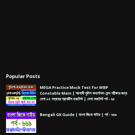
Popular Posts
MEGA Practice Mock Test for WBP
Constable Main | আগামী পুলিশ কনস্টেবল মেন্স পরীক্ষার জন্য
মেগা ৮৫ নম্বরের প্রাকটিস মকটেস্ট | মেগা মকটেস্ট পর্ব - ৬৫
Bengali GK Guide | বাংলা জিকে গাইড | পর্ব - ৬৬৯