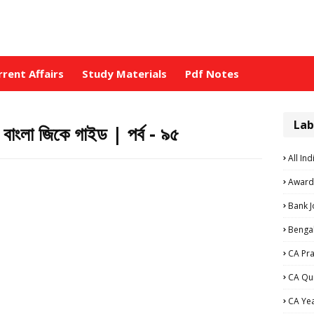
rrent Affairs
Study Materials
Pdf Notes
Lab
া জিকে গাইড | পর্ব - ৯৫
All Ind
Award
Bank 
Bengal
CA Pra
CA Qu
CA Ye