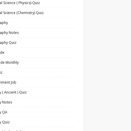
l Science ( Physics) Quiz
l Science (Chemistry) Quiz
aphy
aphy Notes
aphy Quiz
ide
ide Monthly
iz
nment Job
y ( Ancient ) Quiz
y Notes
ry QA
y Quiz