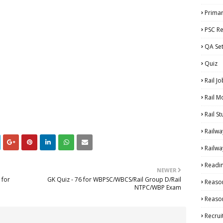
Primar
PSC Re
QA Se
Quiz
Rail Jo
Rail M
Rail S
Railwa
Railwa
Readi
NEWER
 for
GK Quiz - 76 for WBPSC/WBCS/Rail Group D/Rail
Reaso
NTPC/WBP Exam
Reason
Recru