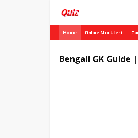
Home
Online Mocktest
Cu
Bengali GK Guide | বাংল