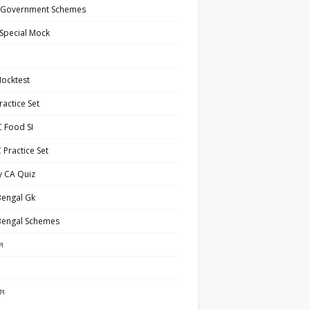
 Government Schemes
Special Mock
ocktest
actice Set
 Food SI
Practice Set
y CA Quiz
Bengal Gk
Bengal Schemes
ান
ান