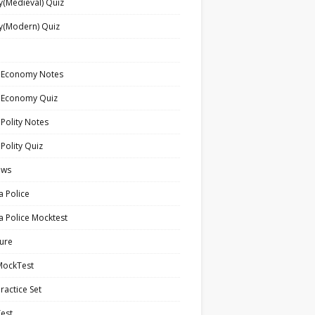
y(Medieval) Quiz
y(Modern) Quiz
n Economy Notes
n Economy Quiz
 Polity Notes
 Polity Quiz
ews
a Police
a Police Mocktest
ture
MockTest
ractice Set
est