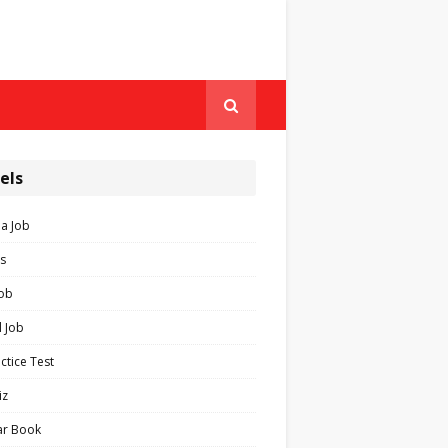
els
ia Job
s
Job
 Job
ctice Test
iz
ar Book