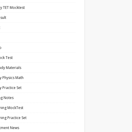
y TET Mocktest
sult
t
b
ock Test
tudy Materials
y Physics Math
y Practice Set
ng Notes
ning MockTest
ing Practice Set
itment News