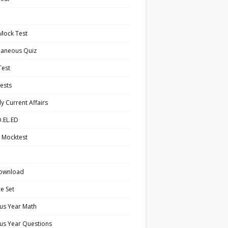
Mock Test
laneous Quiz
Test
ests
y Current Affairs
.EL.ED
 Mocktest
ownload
ce Set
us Year Math
us Year Questions