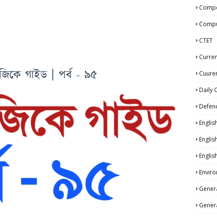
Compe
Compu
CTET
Curren
জিকে গাইড | পর্ব - ৯৫
Cuuren
Daily 
Defen
Englis
Englis
Englis
Enviro
Genera
Genera