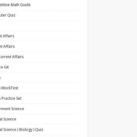
titive Math Guide
ter Quiz
t Affairs
t Affairs
Current Affairs
ce GK
h
h MockTest
h Practice Set
nment Science
l Science
l Science ( Biology ) Quiz