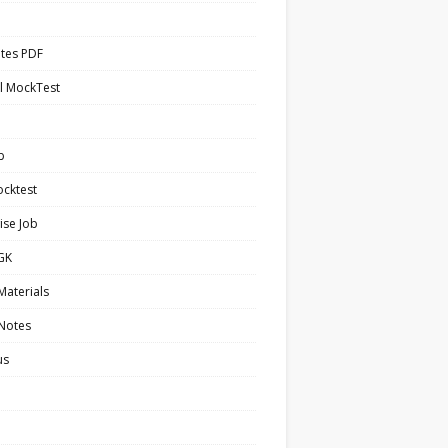
tes PDF
l MockTest
b
cktest
ise Job
 GK
Materials
 Notes
us