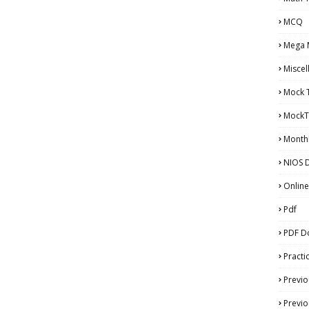
MCQ
Mega 
Miscel
Mock 
MockT
Monthl
NIOS D
Online
Pdf
PDF D
Practi
Previo
Previo