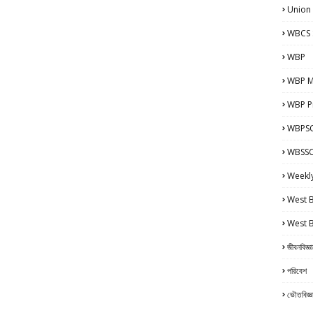
Union
WBCS 
WBP
WBP M
WBP Pr
WBPSC
WBSSC 
Weekl
West 
West 
জীবনবিজ্ঞ
পরিবেশ
ভৌতবিজ্ঞ